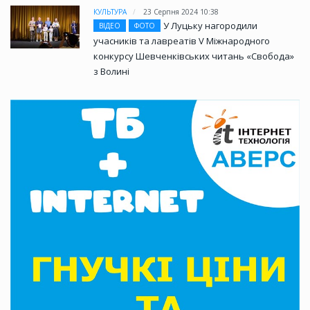
КУЛЬТУРА
23 Серпня 2024 10:38
У Луцьку нагородили
ВІДЕО
ФОТО
учасників та лавреатів V Міжнародного
конкурсу Шевченківських читань «Свобода»
з Волині