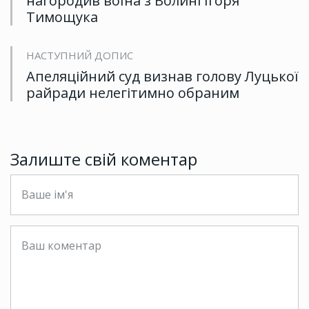
нагородив воїна з Волині Ігоря
Тимощука
НАСТУПНИЙ ДОПИС
Апеляційний суд визнав голову Луцької
райради нелегітимно обраним
Залиште свій коментар