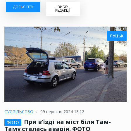
ДОСЬЄ ГІТУ
ВИБІР
РЕДАКЦІЇ
ЛУЦЬК
СУСПІЛЬСТВО
09 вересня 2024 18:12
При в’їзді на міст біля Там-
ФОТО
Таму сталась аварія. ФОТО