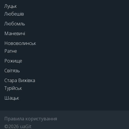
Луцьк
Любешів
Любомль
Маневичі
Нововолинськ
Ратне
Рожище
Світязь
Стара Вижівка
Турійськ
Шацьк
Правила користування
©2026 uaGit