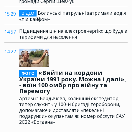
громади Сергій Шевчук
Волинські патрульні затримали водія
ВІДЕО
15:29
«під кайфом»
Підвищення цін на електроенергію: що буде з
14:57
тарифами для населення
14:22
«Вийти на кордони
ФОТО
України 1991 року. Можна і далі»,
- воїн 100 омбр про війну та
Перемогу
Артем із Бердичева, колишній експедитор,
тепер служить у 100-й бригаді тероборони,
допомагаючи доставляти «пекельні
подарунки» окупантам як номер обслуги САУ
2С22 «Богдана»