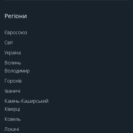
Регіони
Євросоюз
Світ
Україна
Волинь
Володимир
Горохів
Іваничі
Камінь-Каширський
Ківерці
Ковель
Локачі