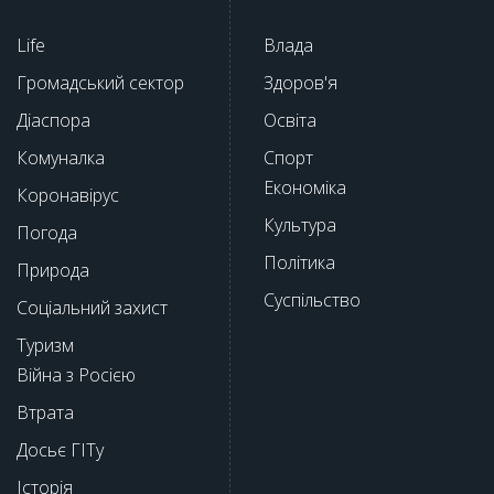
Life
Влада
Громадський сектор
Здоров'я
Діаспора
Освіта
Комуналка
Спорт
Економіка
Коронавірус
Культура
Погода
Політика
Природа
Суспільство
Соціальний захист
Туризм
Війна з Росією
Втрата
Досьє ГІТу
Історія