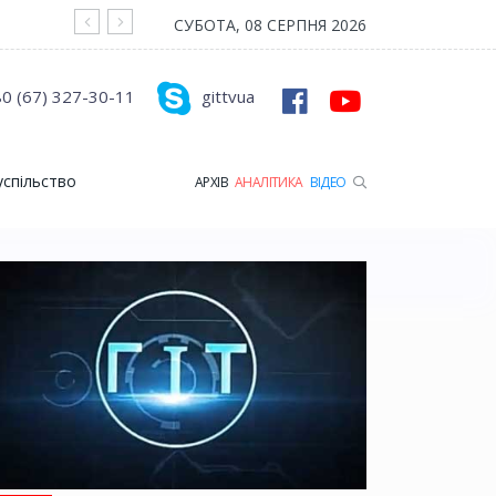
На війні загинув Герой з Рожищенської гр
СУБОТА, 08 СЕРПНЯ 2026
0 (67) 327-30-11
gittvua
успільство
АРХІВ
АНАЛІТИКА
ВІДЕО