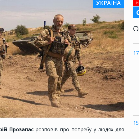
УКРАЇНА
Н
О
17
15
рій Прозапас
розповів про потребу у людях для