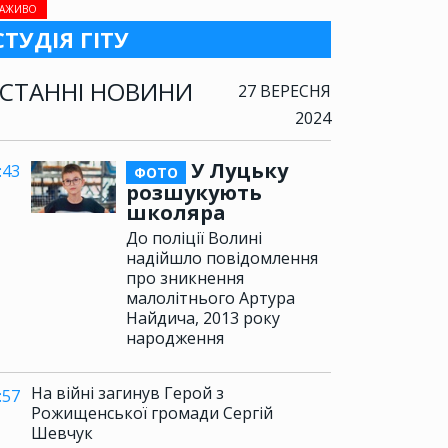
АЖИВО
СТУДІЯ ГІТУ
СТАННІ НОВИНИ
27 ВЕРЕСНЯ
2024
У Луцьку
:43
ФОТО
розшукують
школяра
До поліції Волині
надійшло повідомлення
про зникнення
малолітнього Артура
Найдича, 2013 року
народження
На війні загинув Герой з
:57
Рожищенської громади Сергій
Шевчук