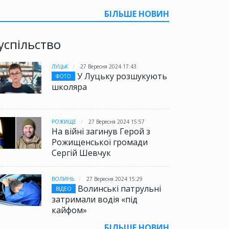
БІЛЬШЕ НОВИН
успільство
ЛУЦЬК
27 Вересня 2024 17:43
У Луцьку розшукують
ФОТО
школяра
РОЖИЩЕ
27 Вересня 2024 15:57
На війні загинув Герой з
Рожищенської громади
Сергій Шевчук
ВОЛИНЬ
27 Вересня 2024 15:29
Волинські патрульні
ВІДЕО
затримали водія «під
кайфом»
БІЛЬШЕ НОВИН