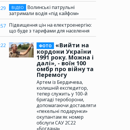
Волинські патрульні
ВІДЕО
:29
затримали водія «під кайфом»
Підвищення цін на електроенергію:
:57
що буде з тарифами для населення
«Вийти на
:22
ФОТО
кордони України
1991 року. Можна і
далі», - воїн 100
омбр про війну та
Перемогу
Артем із Бердичева,
колишній експедитор,
тепер служить у 100-й
бригаді тероборони,
допомагаючи доставляти
«пекельні подарунки»
окупантам як номер
обслуги САУ 2С22
«Богдана»