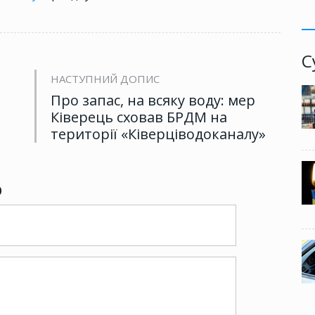
С
НАСТУПНИЙ ДОПИС
Про запас, на всяку воду: мер
Ківерець сховав БРДМ на
території «Ківерціводоканалу»
р