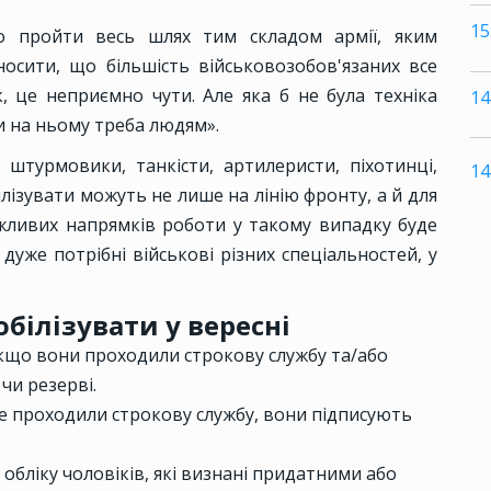
15
 пройти весь шлях тим складом армії, яким
осити, що більшість військовозобов'язаних все
, це неприємно чути. Але яка б не була техніка
14
ти на ньому треба людям».
 – штурмовики, танкісти, артилеристи, піхотинці,
14
лізувати можуть не лише на лінію фронту, а й для
ожливих напрямків роботи у такому випадку буде
 дуже потрібні військові різних спеціальностей, у
білізувати у вересні
 якщо вони проходили строкову службу та/або
чи резерві.
 не проходили строкову службу, вони підписують
обліку чоловіків, які визнані придатними або