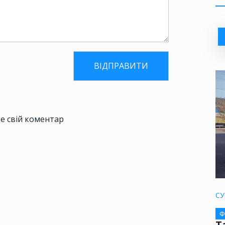
е свій коментар
СУ
Ф
Т