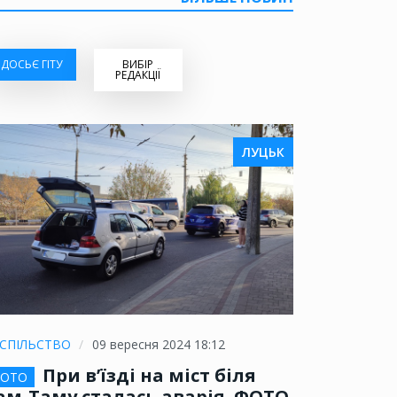
ДОСЬЄ ГІТУ
ВИБІР
РЕДАКЦІЇ
ЛУЦЬК
СПІЛЬСТВО
09 вересня 2024 18:12
При в’їзді на міст біля
ОТО
ам-Таму сталась аварія. ФОТО