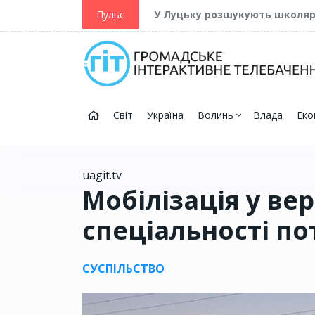
ійну та Перемогу
Пульс
У Луцьку розшукують школя
Світ
Україна
Волинь
Влада
Еко
uagit.tv
Мобілізація у вер
спеціальності пот
СУСПІЛЬСТВО