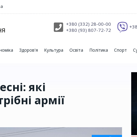
ра
+380 (332) 28-00-00
+38
+380 (93) 807-72-72
номіка
Здоров'я
Культура
Освіта
Політика
Спорт
С
есні: які
рібні армії