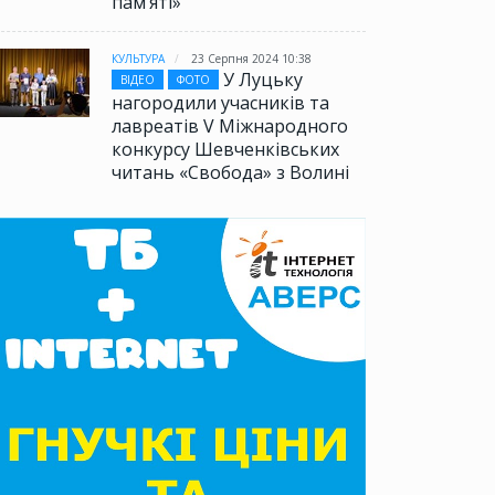
памʼяті»
КУЛЬТУРА
23 Серпня 2024 10:38
У Луцьку
ВІДЕО
ФОТО
нагородили учасників та
лавреатів V Міжнародного
конкурсу Шевченківських
читань «Свобода» з Волині