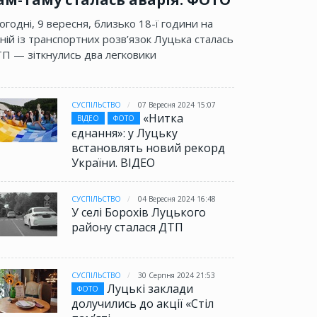
огодні, 9 вересня, близько 18-ї години на
ній із транспортних розв’язок Луцька сталась
П — зіткнулись два легковики
СУСПІЛЬСТВО
07 Вересня 2024 15:07
«Нитка
ВІДЕО
ФОТО
єднання»: у Луцьку
встановлять новий рекорд
України. ВІДЕО
СУСПІЛЬСТВО
04 Вересня 2024 16:48
У селі Борохів Луцького
району сталася ДТП
СУСПІЛЬСТВО
30 Серпня 2024 21:53
Луцькі заклади
ФОТО
долучились до акції «Стіл