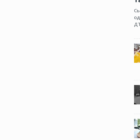
Сь
од
ДТ