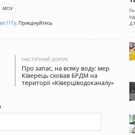
МОУ
Сь
од
лі ГІТу
. Приєднуйтесь
ДТ
НАСТУПНИЙ ДОПИС
Про запас, на всяку воду: мер
Ківерець сховав БРДМ на
території «Ківерціводоканалу»
р