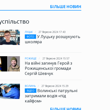
БІЛЬШЕ НОВИН
успільство
ЛУЦЬК
27 Вересня 2024 17:43
У Луцьку розшукують
ФОТО
школяра
РОЖИЩЕ
27 Вересня 2024 15:57
На війні загинув Герой з
Рожищенської громади
Сергій Шевчук
ВОЛИНЬ
27 Вересня 2024 15:29
Волинські патрульні
ВІДЕО
затримали водія «під
кайфом»
БІЛЬШЕ НОВИН