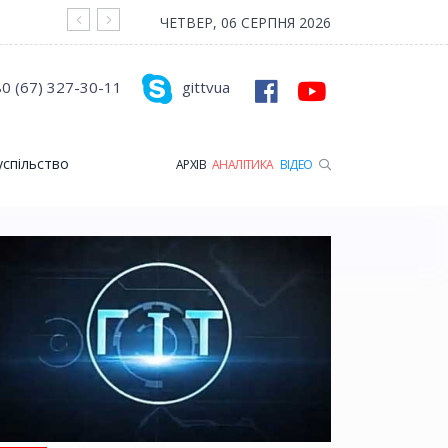
На війні загинув Герой з Рожищенської гр
ЧЕТВЕР, 06 СЕРПНЯ 2026
0 (67) 327-30-11
gittvua
успільство
АРХІВ
АНАЛІТИКА
ВІДЕО