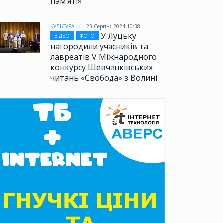
памʼяті»
КУЛЬТУРА
23 Серпня 2024 10:38
У Луцьку
ВІДЕО
ФОТО
нагородили учасників та
лавреатів V Міжнародного
конкурсу Шевченківських
читань «Свобода» з Волині