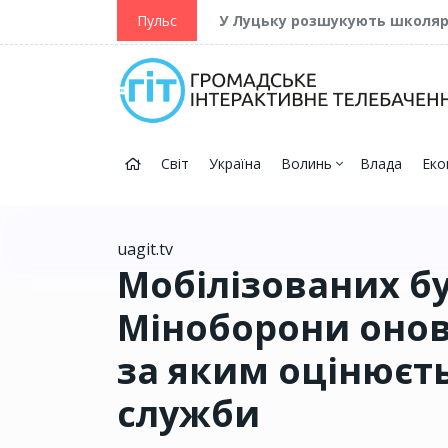
ійну та Перемогу
Пульс
У Луцьку розшукують школя
Світ
Україна
Волинь
Влада
Еко
uagit.tv
Мобілізованих бу
Міноборони онов
за яким оцінюєть
служби