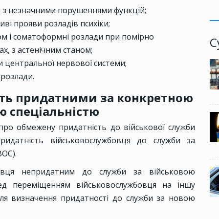
и з незначними порушеннями функцій;
иві прояви розладів психіки;
есом і соматоформні розлади при помірно
С
х, з астенічним станом;
и центральної нервової системи;
 розлади.
ть придатними за конкретною
ю спеціальністю
про обмежену придатність до військової служби
идатність військовослужбовця до служби за
ОС).
бовця непридатним до служби за військовою
ред переміщенням військовослужбовця на іншу
ля визначення придатності до служби за новою