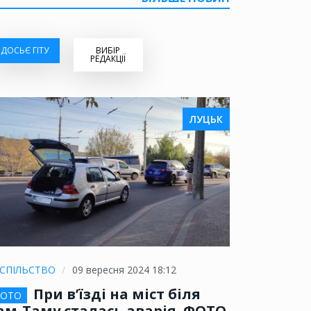
ДОСЬЄ ГІТУ
ВИБІР
РЕДАКЦІЇ
ЛУЦЬК
СПІЛЬСТВО
09 вересня 2024 18:12
При в’їзді на міст біля
ОТО
ам-Таму сталась аварія. ФОТО