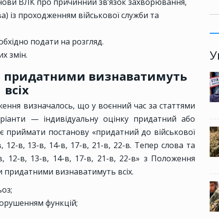
нови ВЛК про причинний зв’язок захворювання,
ва) із проходженням військової служби та
обхідно подати на розгляд.
У
х змін.
и придатними визнаватимуть
всіх
ложення визначалось, що у воєнний час за статтями
аріанти — індивідуальну оцінку придатний або
є приймати постанову «придатний до військової
 12-в, 13-в, 14-в, 17-в, 21-в, 22-в. Тепер слова та
, 12-в, 13-в, 14-в, 17-в, 21-в, 22-в» з Положення
и придатними визнаватимуть всіх.
ьоз;
 порушенням функцій;