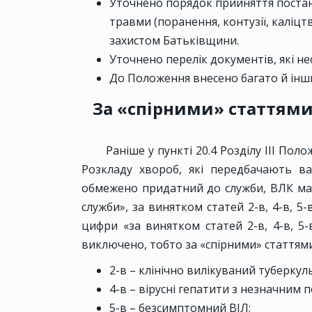
Уточнено порядок прийняття поста
травми (поранення, контузії, каліцт
захистом Батьківщини.
Уточнено перелік документів, які не
До Положення внесено багато й інши
За «спірними» статтям
Раніше у пункті 20.4 Розділу III По
Розкладу хвороб, які передбачають в
обмежено придатний до служби, ВЛК ма
служби», за винятком статей 2-в, 4-в, 5-в,
цифри «за винятком статей 2-в, 4-в, 5-в
виключено, тобто за «спірними» статтям
2-в – клінічно вилікуваний туберкул
4-в – вірусні гепатити з незначним
5-в – безсимптомний ВІЛ;