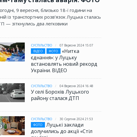
огодні, 9 вересня, близько 18-ї години на
ній із транспортних розв’язок Луцька сталась
П — зіткнулись два легковики
СУСПІЛЬСТВО
07 Вересня 2024 15:07
«Нитка
ВІДЕО
ФОТО
єднання»: у Луцьку
встановлять новий рекорд
України. ВІДЕО
СУСПІЛЬСТВО
04 Вересня 2024 16:48
У селі Борохів Луцького
району сталася ДТП
СУСПІЛЬСТВО
30 Серпня 2024 21:53
Луцькі заклади
ФОТО
долучились до акції «Стіл