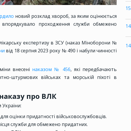
15
ердило
новий розклад хвороб, за яким оцінюється
та впорядкувало проходження служби обмежено
14
лікарську експертизу в ЗСУ (наказ Міноборони №
14
ни
від 18 серпня 2023 року № 490 і набули чинності
зміни внесені
наказом № 456
, які передбачають
тно-штурмових військах та морській піхоті в
наказу про ВЛК
 України:
для оцінки придатності військовослужбовців.
ісця служби для обмежено придатних.