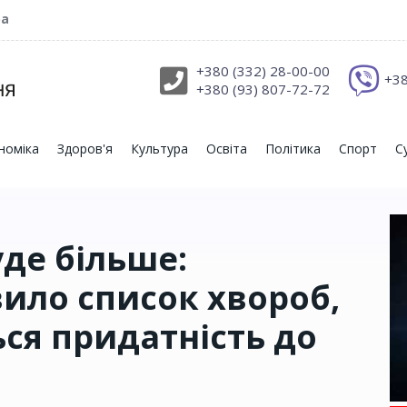
ра
+380 (332) 28-00-00
+38
+380 (93) 807-72-72
номіка
Здоров'я
Культура
Освіта
Політика
Спорт
С
де більше:
ило список хвороб,
ся придатність до