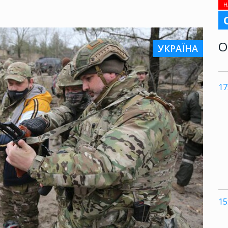
Н
О
УКРАЇНА
17
15