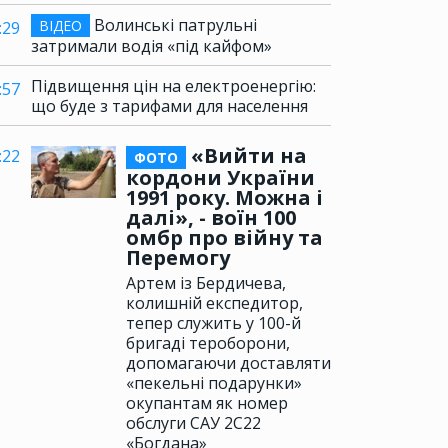
Волинські патрульні
ВІДЕО
:29
затримали водія «під кайфом»
Підвищення цін на електроенергію:
:57
що буде з тарифами для населення
«Вийти на
:22
ФОТО
кордони України
1991 року. Можна і
далі», - воїн 100
омбр про війну та
Перемогу
Артем із Бердичева,
колишній експедитор,
тепер служить у 100-й
бригаді тероборони,
допомагаючи доставляти
«пекельні подарунки»
окупантам як номер
обслуги САУ 2С22
«Богдана»