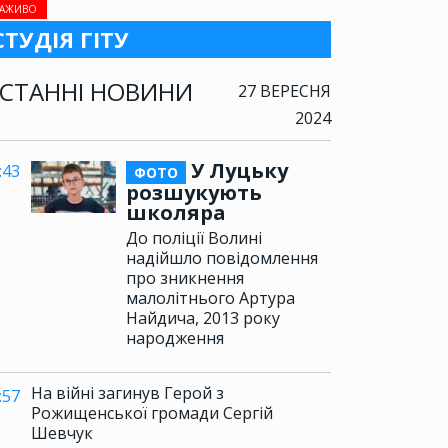
АЖИВО
СТУДІЯ ГІТУ
СТАННІ НОВИНИ
27 ВЕРЕСНЯ
2024
У Луцьку
:43
ФОТО
розшукують
школяра
До поліції Волині
надійшло повідомлення
про зникнення
малолітнього Артура
Найдича, 2013 року
народження
На війні загинув Герой з
:57
Рожищенської громади Сергій
Шевчук