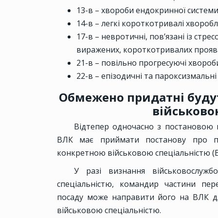
13-в – хвороби ендокринної систем
14-в – легкі короткотривалі хворобл
17-в – невротичні, пов’язані із стр
виражених, короткотривалих проява
21-в – повільно прогресуючі хвороб
22-в – епізодичні та пароксизмальні
Обмежено придатні буду
військово
Відтепер одночасно з постановою 
ВЛК має приймати постанову про пр
конкретною військовою спеціальністю (В
У разі визнання військовослуж
спеціальністю, командир частини пе
посаду може направити його на ВЛК д
військовою спеціальністю.