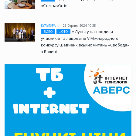
«Стіл памʼяті»
КУЛЬТУРА
23 Серпня 2024 10:38
У Луцьку нагородили
ВІДЕО
ФОТО
учасників та лавреатів V Міжнародного
конкурсу Шевченківських читань «Свобода»
з Волині