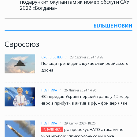
подарунки» окупантам як номер обслуги САУ
2С22 «Богдана»
БІЛЬШЕ НОВИН
Євросоюз
СУСПІЛЬСТВО
28 Серпня 2024 18:28
Польща третій день шукає сліди російського
дрона
ПОЛІТИКА
26 Липня 2024 14:20
ЄС передав Україні перший транш у 1,5 млрд
євро з прибутків активів рф, – фон дер Ляєн
ПОЛІТИКА
29 Квітня 2024 18:26
рф провокує НАТО атаками по
АНАЛІТИКА
українському прикордонню: чи може