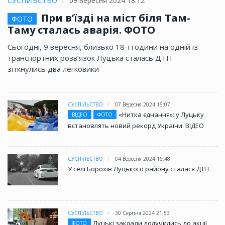
СУСПІЛЬСТВО
09 вересня 2024 18:12
При в’їзді на міст біля Там-
ФОТО
Таму сталась аварія. ФОТО
Сьогодні, 9 вересня, близько 18-ї години на одній із
транспортних розв’язок Луцька сталась ДТП —
зіткнулись два легковики
СУСПІЛЬСТВО
07 Вересня 2024 15:07
«Нитка єднання»: у Луцьку
ВІДЕО
ФОТО
встановлять новий рекорд України. ВІДЕО
СУСПІЛЬСТВО
04 Вересня 2024 16:48
У селі Борохів Луцького району сталася ДТП
СУСПІЛЬСТВО
30 Серпня 2024 21:53
Луцькі заклади долучились до акції
ФОТО