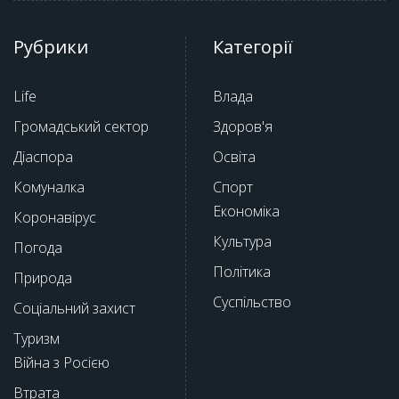
Рубрики
Категорії
Life
Влада
Громадський сектор
Здоров'я
Діаспора
Освіта
Комуналка
Спорт
Економіка
Коронавірус
Культура
Погода
Політика
Природа
Суспільство
Соціальний захист
Туризм
Війна з Росією
Втрата