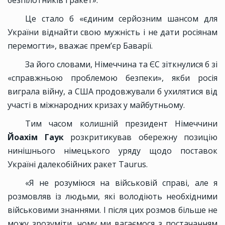
безпілотників і ракет».
Це стало б «єдиним серйозним шансом для
України віднайти свою мужність і не дати росіянам
перемогти», вважає прем’єр Баварії.
За його словами, Німеччина та ЄС зіткнулися б зі
«справжньою проблемою безпеки», якби росія
виграла війну, а США продовжували б ухилятися від
участі в міжнародних кризах у майбутньому.
Тим часом колишній президент Німеччини
Йоахім Гаук
розкритикував обережну позицію
нинішнього німецького уряду щодо поставок
Україні далекобійних ракет Taurus.
«Я не розуміюся на військовій справі, але я
розмовляв із людьми, які володіють необхідними
військовими знаннями. І після цих розмов більше не
можу зрозуміти, чому ми вагаємося з постачанням