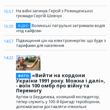
На війні загинув Герой з Рожищенської
15:57
громади Сергій Шевчук
Волинські патрульні затримали водія
ВІДЕО
15:29
«під кайфом»
Підвищення цін на електроенергію: що буде з
14:57
тарифами для населення
14:22
«Вийти на кордони
ФОТО
України 1991 року. Можна і далі»,
- воїн 100 омбр про війну та
Перемогу
Артем із Бердичева, колишній експедитор,
тепер служить у 100-й бригаді тероборони,
допомагаючи доставляти «пекельні