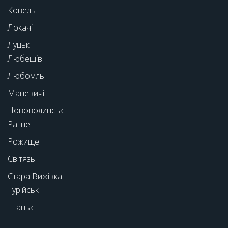
Ковель
Локачі
Луцьк
Любешів
Любомль
Маневичі
Нововолинськ
Ратне
Рожище
Світязь
Стара Вижівка
Турійськ
Шацьк