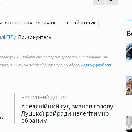
4
БОЛОТТІВСЬКА ГРОМАДА
СЕРГІЙ ЯНЧУК
В
лі ГІТу
. Приєднуйтесь
дакції «ГІТ» заборонене. Авторські права захищені українським і
іалу пишіть на редакційну електронну адресу
uagittv@gmail.com
НАСТУПНИЙ ДОПИС
:
Апеляційний суд визнав голову
Луцької райради нелегітимно
а.
обраним