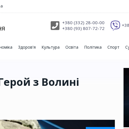
ра
+380 (332) 28-00-00
+38
+380 (93) 807-72-72
номіка
Здоров'я
Культура
Освіта
Політика
Спорт
С
 Герой з Волині