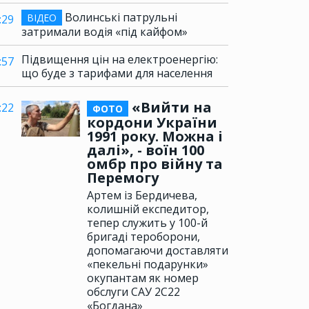
Волинські патрульні
ВІДЕО
:29
затримали водія «під кайфом»
Підвищення цін на електроенергію:
:57
що буде з тарифами для населення
«Вийти на
:22
ФОТО
кордони України
1991 року. Можна і
далі», - воїн 100
омбр про війну та
Перемогу
Артем із Бердичева,
колишній експедитор,
тепер служить у 100-й
бригаді тероборони,
допомагаючи доставляти
«пекельні подарунки»
окупантам як номер
обслуги САУ 2С22
«Богдана»