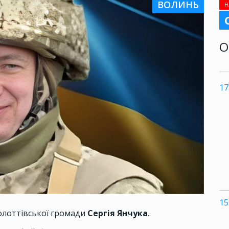
ВОЛИНЬ
Н
О
17
15
болоттівської громади
Сергія Янчука
.