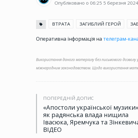
Опубліковано о 06:25
5 березня 202
ВТРАТА
ЗАГИБЛИЙ ГЕРОЙ
ЗА
Оперативна інформація на
телеграм-кана
Використання даного матеріалу без письмового дозволу ре
міжнародним законодавством. Щодо використання матер
ПОПЕРЕДНІЙ ДОПИС
«Апостоли української музики»
як радянська влада нищила
Івасюка, Яремчука та Зінкевич
ВІДЕО