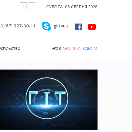
На війні загинув Герой з Рожищенської гр
СУБОТА, 08 СЕРПНЯ 2026
0 (67) 327-30-11
gittvua
успільство
АРХІВ
АНАЛІТИКА
ВІДЕО