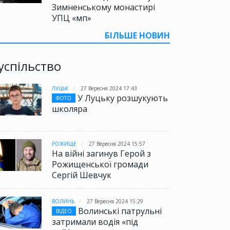
Зимненському монастирі
УПЦ «мп»
БІЛЬШЕ НОВИН
успільство
ЛУЦЬК
27 Вересня 2024 17:43
У Луцьку розшукують
ФОТО
школяра
РОЖИЩЕ
27 Вересня 2024 15:57
На війні загинув Герой з
Рожищенської громади
Сергій Шевчук
ВОЛИНЬ
27 Вересня 2024 15:29
Волинські патрульні
ВІДЕО
затримали водія «під