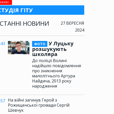
АЖИВО
СТУДІЯ ГІТУ
СТАННІ НОВИНИ
27 ВЕРЕСНЯ
2024
У Луцьку
:43
ФОТО
розшукують
школяра
До поліції Волині
надійшло повідомлення
про зникнення
малолітнього Артура
Найдича, 2013 року
народження
На війні загинув Герой з
:57
Рожищенської громади Сергій
Шевчук