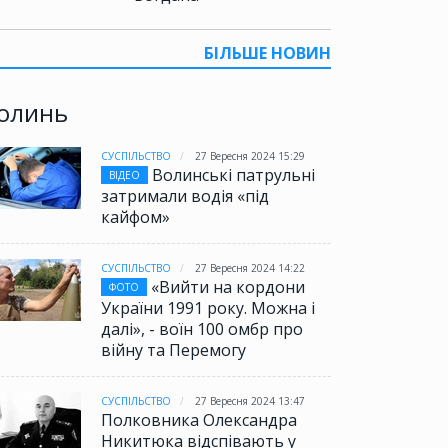
БІЛЬШЕ НОВИН
олинь
СУСПІЛЬСТВО
27 Вересня 2024 15:29
Волинські патрульні
ВІДЕО
затримали водія «під
кайфом»
СУСПІЛЬСТВО
27 Вересня 2024 14:22
«Вийти на кордони
ФОТО
України 1991 року. Можна і
далі», - воїн 100 омбр про
війну та Перемогу
СУСПІЛЬСТВО
27 Вересня 2024 13:47
Полковника Олександра
Никитюка відспівають у