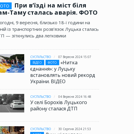
При в’їзді на міст біля
ОТО
ам-Таму сталась аварія. ФОТО
огодні, 9 вересня, близько 18-ї години на
ній із транспортних розв’язок Луцька сталась
П — зіткнулись два легковики
СУСПІЛЬСТВО
07 Вересня 2024 15:07
«Нитка
ВІДЕО
ФОТО
єднання»: у Луцьку
встановлять новий рекорд
України. ВІДЕО
СУСПІЛЬСТВО
04 Вересня 2024 16:48
У селі Борохів Луцького
району сталася ДТП
СУСПІЛЬСТВО
30 Серпня 2024 21:53