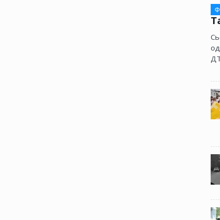
Ф
Т
Сь
од
ДТ