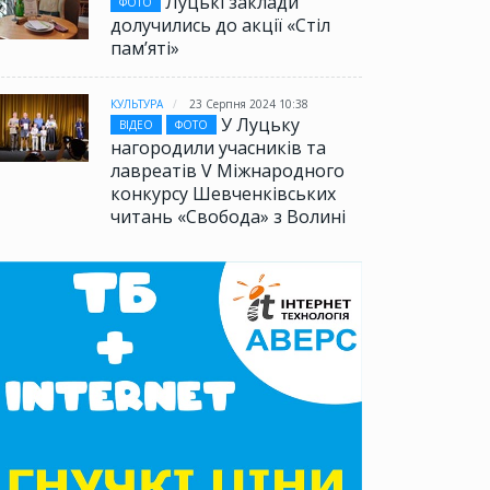
Луцькі заклади
ФОТО
долучились до акції «Стіл
памʼяті»
КУЛЬТУРА
23 Серпня 2024 10:38
У Луцьку
ВІДЕО
ФОТО
нагородили учасників та
лавреатів V Міжнародного
конкурсу Шевченківських
читань «Свобода» з Волині