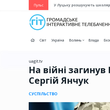
ійну та Перемогу
Пульс
У Луцьку розшукують школя
Світ
Україна
Волинь
Влада
Еко
uagit.tv
На війні загинув
Сергій Янчук
СУСПІЛЬСТВО