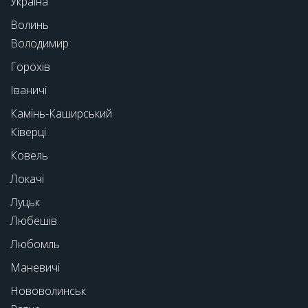
Україна
Волинь
Володимир
Горохів
Іваничі
Камінь-Каширський
Ківерці
Ковель
Локачі
Луцьк
Любешів
Любомль
Маневичі
Нововолинськ