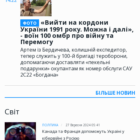
«Вийти на кордони
ФОТО
України 1991 року. Можна і далі»,
- воїн 100 омбр про війну та
Перемогу
Артем із Бердичева, колишній експедитор,
тепер служить у 100-й бригаді тероборони,
допомагаючи доставляти «пекельні
подарунки» окупантам як номер обслуги САУ
2С22 «Богдана»
БІЛЬШЕ НОВИН
Світ
ПОЛІТИКА
27 Вересня 2024 05:41
Канада та Франція допоможуть Україні у
кібервійні з Росією