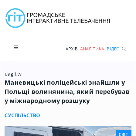
АРХІВ
АНАЛІТИКА
ВІДЕО
uagit.tv
Маневицькі поліцейські знайшли у
Польщі волинянина, який перебував
у міжнародному розшуку
СУСПІЛЬСТВО
СВІТ