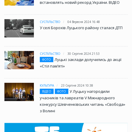
встановлять новий рекорд України. ВІДЕО
СУСПІЛЬСТВО
04 Вересня 2024 16:48
У селі Борохів Луцького району сталася ДТП
СУСПІЛЬСТВО
30 Серпня 2024 21:53
Луцькі заклади долучились до акції
ФОТО
«Стіл памʼяті»
КУЛЬТУРА
23 Серпня 2024 10:38
У Луцьку нагородили
ВІДЕО
ФОТО
учасників та лавреатів V Міжнародного
конкурсу Шевченківських читань «Свобода»
з Волині