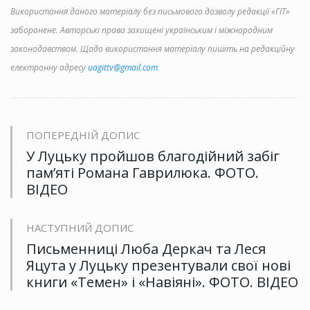
Використання даного матеріалу без письмового дозволу редакції «ГІТ»
заборонене. Авторські права захищені українським і міжнародним
законодавством. Щодо використання матеріалу пишіть на редакційну
електронну адресу
uagittv@gmail.com
ПОПЕРЕДНІЙ ДОПИС
У Луцьку пройшов благодійний забіг
пам’яті Романа Гаврилюка. ФОТО.
ВІДЕО
НАСТУПНИЙ ДОПИС
Письменниці Люба Деркач та Леся
Яцута у Луцьку презентували свої нові
книги «Темен» і «Навіяні». ФОТО. ВІДЕО