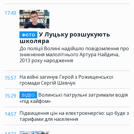
17:43
У Луцьку розшукують
ФОТО
школяра
До поліції Волині надійшло повідомлення про
зникнення малолітнього Артура Найдича,
2013 року народження
На війні загинув Герой з Рожищенської
15:57
громади Сергій Шевчук
Волинські патрульні затримали водія
ВІДЕО
15:29
«під кайфом»
Підвищення цін на електроенергію: що буде з
14:57
тарифами для населення
14:22