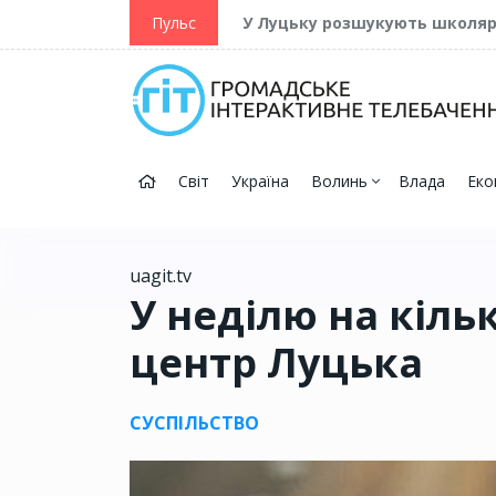
ійну та Перемогу
Пульс
У Луцьку розшукують школя
Світ
Україна
Волинь
Влада
Еко
uagit.tv
У неділю на кіл
центр Луцька
СУСПІЛЬСТВО