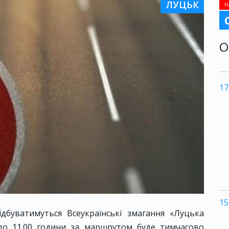
ЛУЦЬК
Н
О
17
15
ідбуватимуться Всеукраїнські змагання «Луцька
0 до 11.00 години за маршрутом буде тимчасово