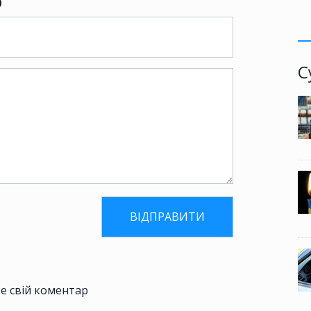
р
С
е свій коментар