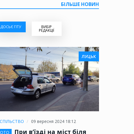
БІЛЬШЕ НОВИН
ДОСЬЄ ГІТУ
ВИБІР
РЕДАКЦІЇ
ЛУЦЬК
СПІЛЬСТВО
09 вересня 2024 18:12
При в’їзді на міст біля
ОТО