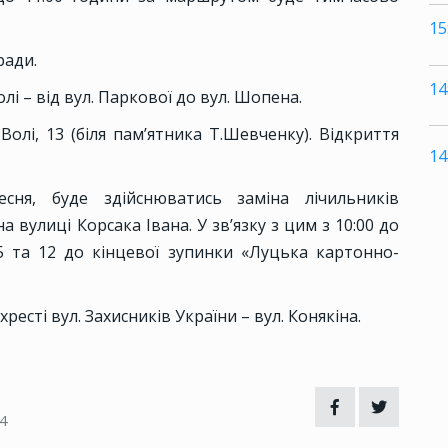
15
ради.
14
і – від вул. Паркової до вул. Шопена.
олі, 13 (біля пам’ятника Т.Шевченку). Відкриття
14
сня, буде здійснюватись заміна лічильників
 вулиці Корсака Івана. У зв’язку з цим з 10:00 до
 та 12 до кінцевої зупинки «Луцька картонно-
есті вул. Захисників України – вул. Конякіна.
4