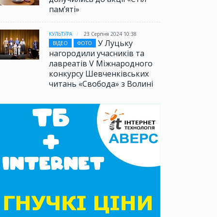
памʼяті»
КУЛЬТУРА
23 Серпня 2024 10:38
У Луцьку
ВІДЕО
ФОТО
нагородили учасників та
лавреатів V Міжнародного
конкурсу Шевченківських
читань «Свобода» з Волині