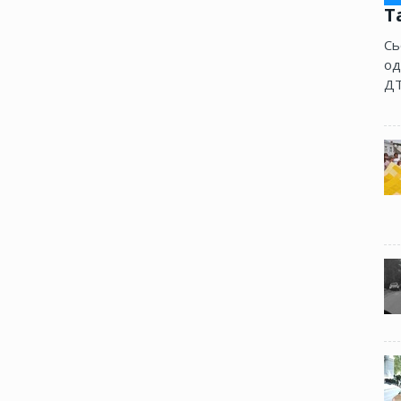
Т
Сь
од
ДТ