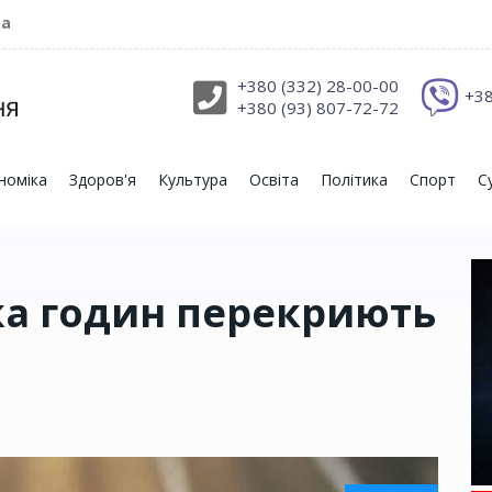
ра
+380 (332) 28-00-00
+38
+380 (93) 807-72-72
номіка
Здоров'я
Культура
Освіта
Політика
Спорт
С
ька годин перекриють