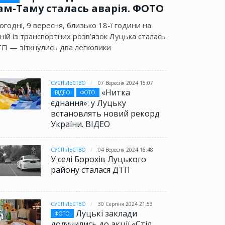
ам-Таму сталась аварія. ФОТО
огодні, 9 вересня, близько 18-ї години на
ній із транспортних розв’язок Луцька сталась
П — зіткнулись два легковики
СУСПІЛЬСТВО
07 Вересня 2024 15:07
«Нитка
ВІДЕО
ФОТО
єднання»: у Луцьку
встановлять новий рекорд
України. ВІДЕО
СУСПІЛЬСТВО
04 Вересня 2024 16:48
У селі Борохів Луцького
району сталася ДТП
СУСПІЛЬСТВО
30 Серпня 2024 21:53
Луцькі заклади
ФОТО
долучились до акції «Стіл