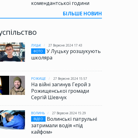
комендантської години
БІЛЬШЕ НОВИН
успільство
ЛУЦЬК
27 Вересня 2024 17:43
У Луцьку розшукують
ФОТО
школяра
РОЖИЩЕ
27 Вересня 2024 15:57
На війні загинув Герой з
Рожищенської громади
Сергій Шевчук
ВОЛИНЬ
27 Вересня 2024 15:29
Волинські патрульні
ВІДЕО
затримали водія «під
кайфом»