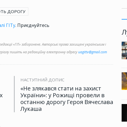
ТЬ ДОРОГУ
лі ГІТу
. Приєднуйтесь
Л
дакції «ГІТ» заборонене. Авторські права захищені українським і
іалу пишіть на редакційну електронну адресу
uagittv@gmail.com
НАСТУПНИЙ ДОПИС
«Не злякався стати на захист
х
України»: у Рожищі провели в
останню дорогу Героя Вячеслава
Лукаша