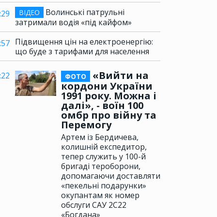
Волинські патрульні
ВІДЕО
:29
затримали водія «під кайфом»
Підвищення цін на електроенергію:
:57
що буде з тарифами для населення
«Вийти на
:22
ФОТО
кордони України
1991 року. Можна і
далі», - воїн 100
омбр про війну та
Перемогу
Артем із Бердичева,
колишній експедитор,
тепер служить у 100-й
бригаді тероборони,
допомагаючи доставляти
«пекельні подарунки»
окупантам як номер
обслуги САУ 2С22
«Богдана»