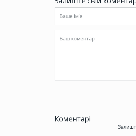
Залиште свій комента
Коментарі
Залишт