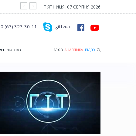
На війні загинув Герой з Рожищенської гр
П'ЯТНИЦЯ, 07 СЕРПНЯ 2026
0 (67) 327-30-11
gittvua
успільство
АРХІВ
АНАЛІТИКА
ВІДЕО