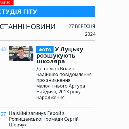
АЖИВО
СТУДІЯ ГІТУ
СТАННІ НОВИНИ
27 ВЕРЕСНЯ
2024
У Луцьку
:43
ФОТО
розшукують
школяра
До поліції Волині
надійшло повідомлення
про зникнення
малолітнього Артура
Найдича, 2013 року
народження
На війні загинув Герой з
:57
Рожищенської громади Сергій
Шевчук