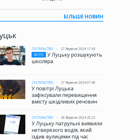
БІЛЬШЕ НОВИН
уцьк
СУСПІЛЬСТВО
27 Вересня 2024 17:43
У Луцьку розшукують
ФОТО
школяра
СУСПІЛЬСТВО
27 Вересня 2024 07:40
У повітрі Луцька
зафіксували перевищення
вмісту шкідливих речовин
СУСПІЛЬСТВО
26 Вересня 2024 20:22
У Луцьку патрульні виявили
нетверезого водія, який
їздив вулицями під час