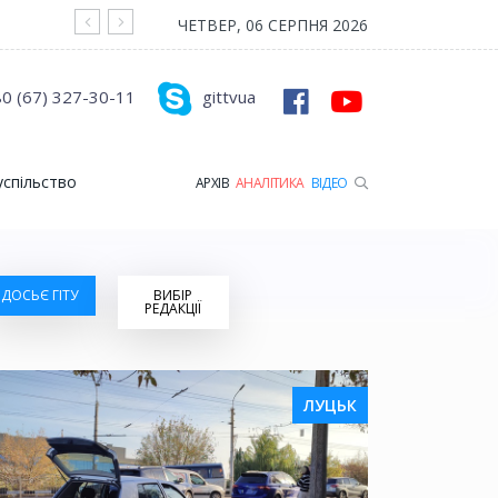
На війні загинув Герой з Рожищенської гр
ЧЕТВЕР, 06 СЕРПНЯ 2026
0 (67) 327-30-11
gittvua
успільство
АРХІВ
АНАЛІТИКА
ВІДЕО
ДОСЬЄ ГІТУ
ВИБІР
РЕДАКЦІЇ
ЛУЦЬК