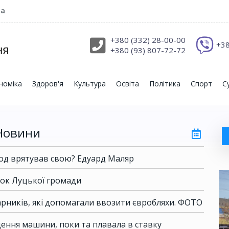
ра
+380 (332) 28-00-00
+38
+380 (93) 807-72-72
номіка
Здоров'я
Культура
Освіта
Політика
Спорт
С
Новини
род врятував свою? Едуард Маляр
ок Луцької громади
арників, які допомагали ввозити євробляхи. ФОТО
дення машини, поки та плавала в ставку