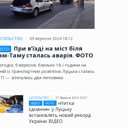
СПІЛЬСТВО
09 вересня 2024 18:12
При в’їзді на міст біля
ОТО
ам-Таму сталась аварія. ФОТО
огодні, 9 вересня, близько 18-ї години на
ній із транспортних розв’язок Луцька сталась
П — зіткнулись два легковики
СУСПІЛЬСТВО
07 Вересня 2024 15:07
«Нитка
ВІДЕО
ФОТО
єднання»: у Луцьку
встановлять новий рекорд
України. ВІДЕО