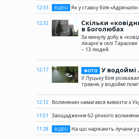
12:33
Як у ставку біля «Адреналін
ВІДЕО
Скільки «ковідни
12:32
в Боголюбах
За минулу добу в «кові
лікарні в селі Тарасов
– 13 людей.
У водоймі 
12:17
ФОТО
У Луцьку біля розважал
травня, у водоймі помі
12:12
Волинянин намагався вивезти з Ук
11:51
Заощадження 62-річного волинянин
11:28
На що нарікають лучани у 
ВІДЕО