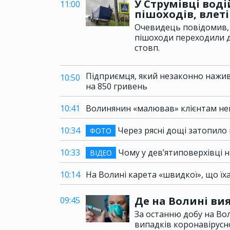
У Струмівці вод
11:00
пішоходів, влеті
Очевидець повідомив, 
пішоходи переходили д
стовп.
Підприємця, який незаконно нажив
10:50
на 850 гривень
10:41
Волинянин «малював» клієнтам нег
10:34
Через рясні дощі затопило
ФОТО
10:33
Чому у дев’ятиповерхівці н
ВІДЕО
10:14
На Волині карета «швидкої», що їха
Де на Волині ви
09:45
За останню добу на Во
випадків коронавірусно