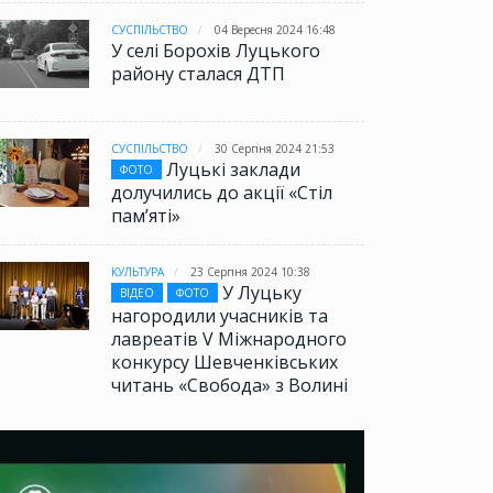
СУСПІЛЬСТВО
04 Вересня 2024 16:48
У селі Борохів Луцького
району сталася ДТП
СУСПІЛЬСТВО
30 Серпня 2024 21:53
Луцькі заклади
ФОТО
долучились до акції «Стіл
памʼяті»
КУЛЬТУРА
23 Серпня 2024 10:38
У Луцьку
ВІДЕО
ФОТО
нагородили учасників та
лавреатів V Міжнародного
конкурсу Шевченківських
читань «Свобода» з Волині