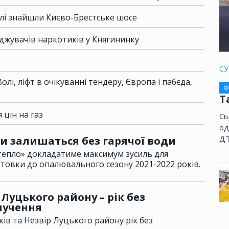
олі знайшли Києво-Брестське шосе
жувачів наркотиків у Княгининку
СУ
лі, ліфт в очікуванні тендеру, Європа і пабєда,
Ф
Т
 цін на газ
Сь
од
ДТ
ни залишаться без гарячої води
тепло» докладатиме максимум зусиль для
готовки до опалювального сезону 2021-2022 років.
 Луцького району – рік без
лучення
ків та Незвір Луцького району рік без