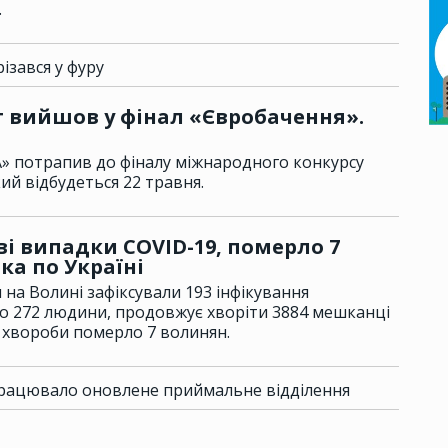
.
ізався у фуру
т вийшов у фінал «Євробачення».
A» потрапив до фіналу міжнародного конкурсу
ий відбудеться 22 травня.
ві випадки COVID-19, померло 7
ка по Україні
на Волині зафіксували 193 інфікування
о 272 людини, продовжує хворіти 3884 мешканці
ь хвороби померло 7 волинян.
рацювало оновлене приймальне відділення