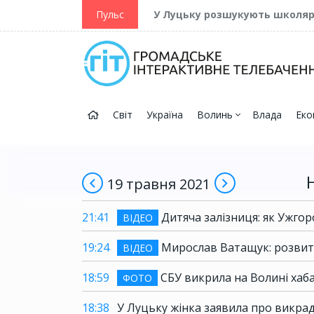
ійну та Перемогу
Пульс
У Луцьку розшукують школя
Світ
Україна
Волинь
Влада
Еко
19 травня 2021
21:41
Дитяча залізниця: як Ужго
ВІДЕО
19:24
Мирослав Ватащук: розвит
ВІДЕО
18:59
СБУ викрила на Волині хаб
ФОТО
18:38
У Луцьку жінка заявила про викра