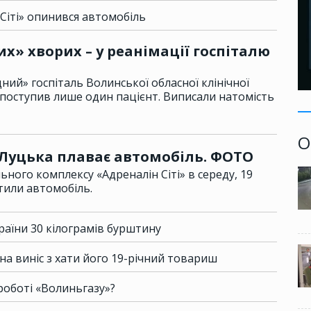
 Сіті» опинився автомобіль
х» хворих – у реанімації госпіталю
дний» госпіталь Волинської обласної клінічної
е поступив лише один пацієнт. Виписали натомість
О
Луцька плаває автомобіль. ФОТО
ьного комплексу «Адреналін Сіті» в середу, 19
тили автомобіль.
раїни 30 кілограмів бурштину
а виніс з хати його 19-річний товариш
роботі «Волиньгазу»?