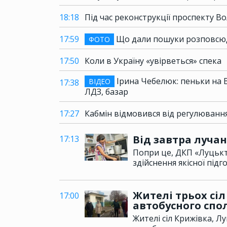
18:18
Під час реконструкції проспекту В
17:59
Що дали пошуки розповсюд
ФОТО
17:50
Коли в Україну «увірветься» спека
Ірина Чебелюк: пеньки на Во
ВІДЕО
17:38
ЛДЗ, базар
17:27
Кабмін відмовився від регулювання
Від завтра луча
17:13
Попри це, ДКП «Луцьк
здійснення якісної під
Жителі трьох сіл
17:00
автобусного спо
Жителі сіл Крижівка, Лу