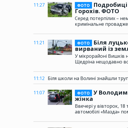
Подробиці 
11:27
ФОТО
Горохів. ФОТО
Серед потерпілих – нем
кримінальне провадже
Біля луцьк
11:21
ФОТО
вирваний із зем
У мікрорайоні Вишків н
Щедріна нещодавно вс
11:12
Біля школи на Волині знайшли труп
У Володими
11:07
ФОТО
жінка
Ввечері у вівторок, 18
автомобілі «Мазда» по