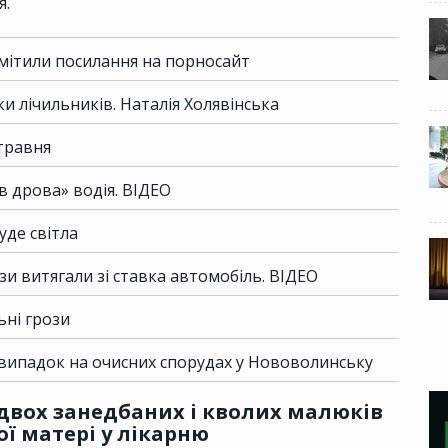
я.
мітили посилання на порносайт
и лічильників. Наталія Холявінська
травня
в дрова» водія. ВІДЕО
уде світла
и витягали зі ставка автомобіль. ВІДЕО
ні грози
 випадок на очисних спорудах у Нововолинську
двох занедбаних і кволих малюків
ої матері у лікарню