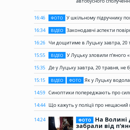
автобусного сполученн
16:46
У шкільному підручнику по
ФОТО
16:34
Законодавчі аспекти повірк
ВІДЕО
16:26
Чи дощитиме в Луцьку завтра, 20 
15:55
У Луцьку зловили п’яного «
ВІДЕО
15:35
Де у Луцьку завтра, 20 травня, не б
15:15
Як у Луцьку водолаз
ВІДЕО
ФОТО
14:59
Синоптики попереджають про силь
14:44
Що кажуть у поліції про нещасний
На Волині 
14:24
ФОТО
забрали від п’ян