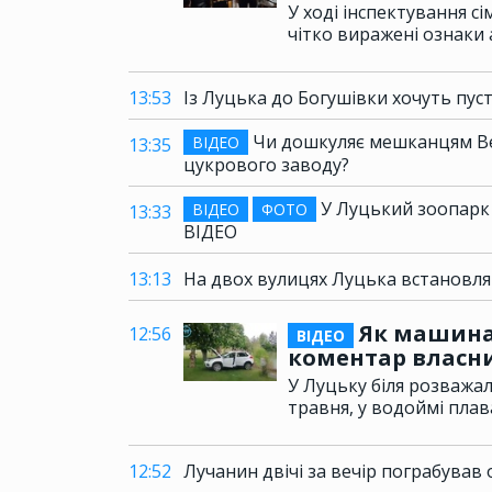
У ході інспектування сі
чітко виражені ознаки 
13:53
Із Луцька до Богушівки хочуть пуст
Чи дошкуляє мешканцям Ве
ВІДЕО
13:35
цукрового заводу?
У Луцький зоопарк 
ВІДЕО
ФОТО
13:33
ВІДЕО
13:13
На двох вулицях Луцька встановля
Як машина 
12:56
ВІДЕО
коментар власни
У Луцьку біля розважал
травня, у водоймі плав
12:52
Лучанин двічі за вечір пограбував