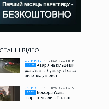
СТАННІ ВІДЕО
СУСПІЛЬСТВО
19 Вересня 2024 15:47
Аварія на кільцевій
ВІДЕО
розв'язці в Луцьку: «Tesla»
вилетіла у кювет
СУСПІЛЬСТВО
18 Вересня 2024 02:29
Боксера Усика
ВІДЕО
заарештували в Польщі