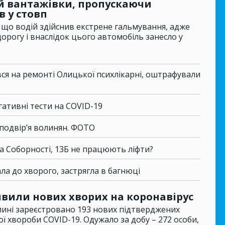
ій вантажівки, пропускаючи
в у стовп
що водій здійснив екстрене гальмування, адже
орогу і внаслідок цього автомобіль занесло у
ся на ремонті Олицької психлікарні, оштрафували
ативні тести на COVID-19
 подвір’я волинян. ФОТО
а Соборності, 13Б не працюють ліфти?
ла до хворого, застрягла в багнюці
явили нових хворих на коронавірус
лині зареєстровано 193 нових підтверджених
ї хвороби COVID-19. Одужало за добу – 272 особи,