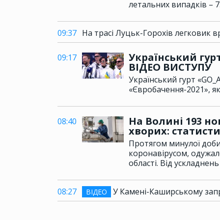
летальних випадків – 7
09:37
На трасі Луцьк-Горохів легковик вр
Український гур
09:17
ВІДЕО ВИСТУПУ
Український гурт «GO_
«Євробачення-2021», як
На Волині 193 но
08:40
хворих: статисти
Протягом минулої доби 
коронавірусом, одужал
області. Від ускладнен
08:27
У Камені-Каширському зап
ВІДЕО