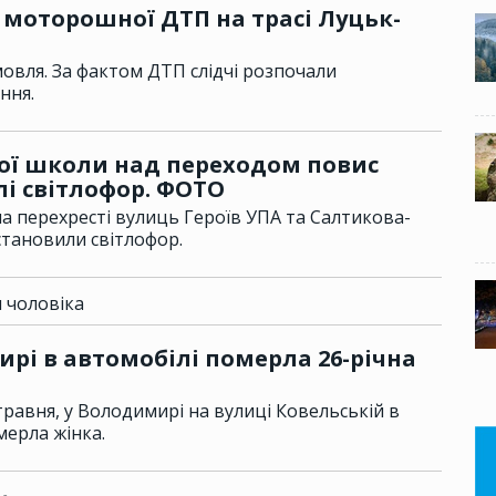
моторошної ДТП на трасі Луцьк-
овля. За фактом ДТП слідчі розпочали
ння.
ої школи над переходом повис
лі світлофор. ФОТО
а перехресті вулиць Героїв УПА та Салтикова-
тановили світлофор.
 чоловіка
рі в автомобілі померла 26-річна
 травня, у Володимирі на вулиці Ковельській в
мерла жінка.