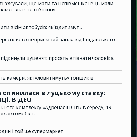
м’ї з’ясували, що мати та її співмешканець мали
алкогольного сп’яніння.
ити вісім автобусів: як їздитимуть
ресневого неприємний запах від Гнідавського
підкинули цуценят: просять впізнати чоловіка.
ть камери, які «ловитимуть» гонщиків
опинилася в луцькому ставку:
ці. ВІДЕО
ьного комплексу «Адреналін Сіті» в середу, 19
ав автомобіль.
 один і той же супермаркет