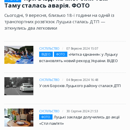
Таму сталась аварія. ФОТО
Сьогодні, 9 вересня, близько 18-ї години на одній із
транспортних розв’язок Луцька сталась ДТП —
зіткнулись два легковики
СУСПІЛЬСТВО
07 Вересня 2024 15:07
«Нитка єднання»: у Луцьку
ВІДЕО
ФОТО
встановлять новий рекорд України. ВІДЕО
СУСПІЛЬСТВО
04 Вересня 2024 16:48
У селі Борохів Луцького району сталася ДТП
СУСПІЛЬСТВО
30 Серпня 2024 21:53
Луцькі заклади долучились до акції
ФОТО
«Стіл памʼяті»