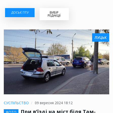
ДОСЬЄ ГІТУ
ВИБІР
РЕДАКЦІЇ
ЛУЦЬК
СУСПІЛЬСТВО
09 вересня 2024 18:12
При в’їзді на міст біля Там-
ФОТО