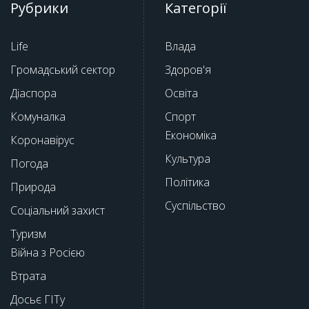
Рубрики
Категорії
Life
Влада
Громадський сектор
Здоров'я
Діаспора
Освіта
Комуналка
Спорт
Економіка
Коронавірус
Культура
Погода
Політика
Природа
Суспільство
Соціальний захист
Туризм
Війна з Росією
Втрата
Досьє ГІТу