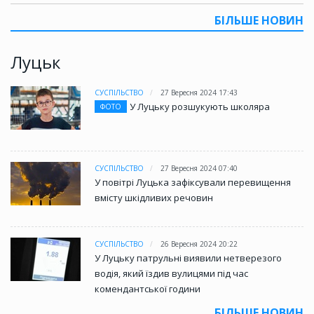
БІЛЬШЕ НОВИН
Луцьк
СУСПІЛЬСТВО
27 Вересня 2024 17:43
У Луцьку розшукують школяра
ФОТО
СУСПІЛЬСТВО
27 Вересня 2024 07:40
У повітрі Луцька зафіксували перевищення
вмісту шкідливих речовин
СУСПІЛЬСТВО
26 Вересня 2024 20:22
У Луцьку патрульні виявили нетверезого
водія, який їздив вулицями під час
комендантської години
БІЛЬШЕ НОВИН