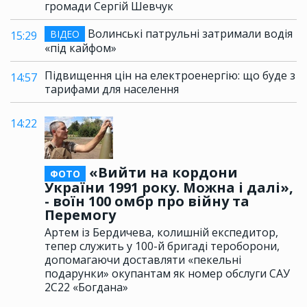
громади Сергій Шевчук
Волинські патрульні затримали водія
ВІДЕО
15:29
«під кайфом»
Підвищення цін на електроенергію: що буде з
14:57
тарифами для населення
14:22
«Вийти на кордони
ФОТО
України 1991 року. Можна і далі»,
- воїн 100 омбр про війну та
Перемогу
Артем із Бердичева, колишній експедитор,
тепер служить у 100-й бригаді тероборони,
допомагаючи доставляти «пекельні
подарунки» окупантам як номер обслуги САУ
2С22 «Богдана»