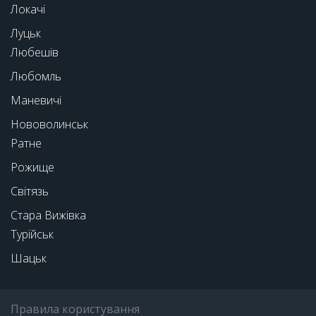
Локачі
Луцьк
Любешів
Любомль
Маневичі
Нововолинськ
Ратне
Рожище
Світязь
Стара Вижівка
Турійськ
Шацьк
Правила користування