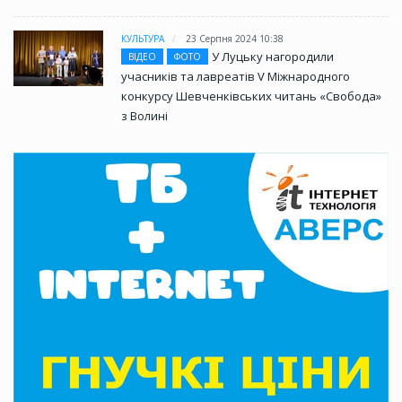
КУЛЬТУРА
23 Серпня 2024 10:38
У Луцьку нагородили
ВІДЕО
ФОТО
учасників та лавреатів V Міжнародного
конкурсу Шевченківських читань «Свобода»
з Волині