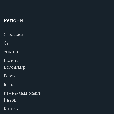
Регіони
Євросоюз
Світ
Україна
Волинь
Володимир
Горохів
Іваничі
Камінь-Каширський
Ківерці
Ковель