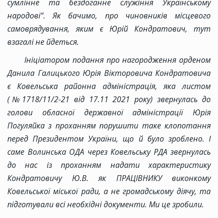
сумлінне та бездоганне служіння Українському
народові”. Як бачимо, про чиновників місцевого
самоврядування, яким є Юрій Кондратович, тут
взагалі не йдеться.
Ініціатором подання про нагородження орденом
Данила Галицького Юрія Вікторовича Кондратовича
є Ковельська районна адміністрація, яка листом
(№1718/11/2-21 від 17.11 2021 року) звернулась до
голови обласної державної адміністрації Юрія
Погуляйка з проханням порушити таке клопотання
перед Президентом України, що й було зроблено. І
саме Волинська ОДА через Ковельську РДА звернулась
до нас із проханням надати характеристику
Кондратовичу Ю.В. як ПРАЦІВНИКУ виконкому
Ковельської міської ради, а не громадському діячу, та
підготували всі необхідні документи. Ми це зробили.