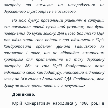
нагороду та висунула на нагородження не
державного службовця і не військового.
На мою думку, правильним рішенням в ситуації,
яка викликала такий суспільний резонанс, має бути
повернення до букви закону. Для цього Волинська ОДА
має відкликати своє подання про відзначення Юрія
Кондратовича орденом Данила Галицького як
помилкове і таке, що не відповідає визначеним
критеріям для претендентів на таку державну
нагороду. Або ж сам Юрій Кондратович може
відкликати свою кандидатуру, написавши відповідну
заяву на ім’я голови Волинської ОДА. Сподіваюсь, мою
думку не лише прочитають, а й почують...»
Довідково.
Юрій Кондратович народився у 1986 році в