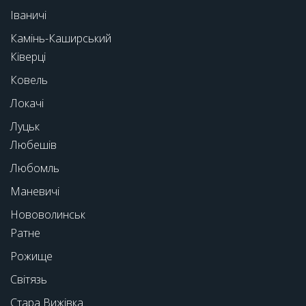
Іваничі
Камінь-Каширський
Ківерці
Ковель
Локачі
Луцьк
Любешів
Любомль
Маневичі
Нововолинськ
Ратне
Рожище
Світязь
Стара Вижівка