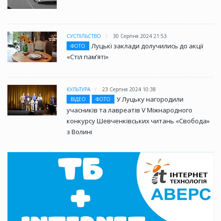
СУСПІЛЬСТВО
30 Серпня 2024 21:53
Луцькі заклади долучились до акції
ФОТО
«Стіл памʼяті»
КУЛЬТУРА
23 Серпня 2024 10:38
У Луцьку нагородили
ВІДЕО
ФОТО
учасників та лавреатів V Міжнародного
конкурсу Шевченківських читань «Свобода»
з Волині