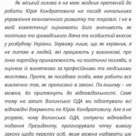
Як міський голова я не маю жодних претензій до
роботи Юрія Кондратовича на посаді начальника
управління економічного розвитку та торгівлі. І не в
моїй компетенції оцінювати його значимість як
політика та громадського діяча та особистий внесок
у розбудову України. Зауважу лише, що як керівник, я
не питаю в людей, які працюють у виконкомі, про
їхню партійну приналежність чи політичні погляди, а
оцінюю їх винятково за професійними та людськими
якостями. Проте, як посадова особа, маю робити все
виключно так, як прописано в законі. По-іншому – не
можна, бо притягнуть до відповідальності. Саме
тому на запит Волинської ОДА ми підготували всі
відповідні документи по Юрію Кондратовичу. Але я не
розумію, чому Волинська ОДА, готуючи відповідне
подання Президенту, проігнорувала чітку вимогу
закону щодо переліку осіб, яким можна надавати цю