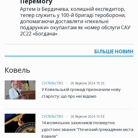
Перемогу
Артем із Бердичева, колишній експедитор,
тепер служить у 100-й бригаді тероборони,
допомагаючи доставляти «пекельні
подарунки» окупантам як номер обслуги САУ
2С22 «Богдана»
БІЛЬШЕ НОВИН
Ковель
СУСПІЛЬСТВО
26 Вересня 2024 19:25
У Ковельській громаді призначили нову
старосту: що про неї відомо
СУСПІЛЬСТВО
26 Вересня 2024 15:53
14 волинських захисників посмертно
удостоєні звання "Почесний громадянин міста
Ковеля"