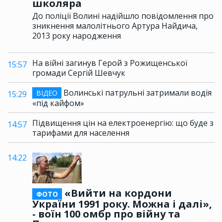
школяра
До поліції Волині надійшло повідомлення про
зникнення малолітнього Артура Найдича,
2013 року народження
На війні загинув Герой з Рожищенської
15:57
громади Сергій Шевчук
Волинські патрульні затримали водія
ВІДЕО
15:29
«під кайфом»
Підвищення цін на електроенергію: що буде з
14:57
тарифами для населення
14:22
«Вийти на кордони
ФОТО
України 1991 року. Можна і далі»,
- воїн 100 омбр про війну та