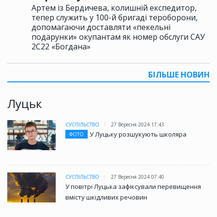
Артем із Бердичева, колишній експедитор,
тепер служить у 100-й бригаді тероборони,
допомагаючи доставляти «пекельні
подарунки» окупантам як номер обслуги САУ
2С22 «Богдана»
БІЛЬШЕ НОВИН
Луцьк
СУСПІЛЬСТВО
27 Вересня 2024 17:43
У Луцьку розшукують школяра
ФОТО
СУСПІЛЬСТВО
27 Вересня 2024 07:40
У повітрі Луцька зафіксували перевищення
вмісту шкідливих речовин