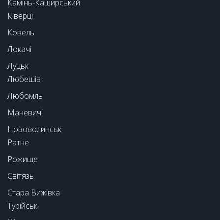
Камінь-Каширський
Ківерці
Ковель
Локачі
Луцьк
Любешів
Любомль
Маневичі
Нововолинськ
Ратне
Рожище
Світязь
Стара Вижівка
Турійськ