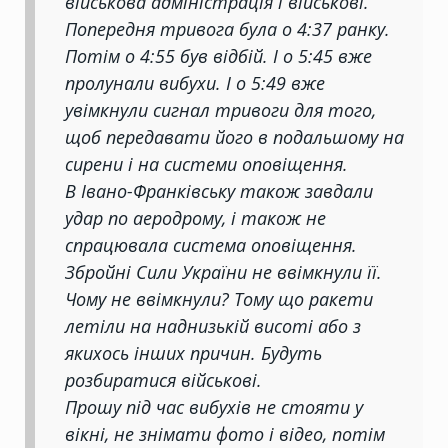
військова адміністрація і військові.
Попередня тривога була о 4:37 ранку.
Потім о 4:55 був відбій. І о 5:45 вже
пролунали вибухи. І о 5:49 вже
увімкнули сигнал тривоги для того,
щоб передавати його в подальшому на
сирени і на системи оповіщення.
В Івано-Франківську також завдали
удар по аеродрому, і також не
спрацювала система оповіщення.
Збройні Сили України не ввімкнули її.
Чому не ввімкнули? Тому що ракети
летіли на наднизькій висоті або з
якихось інших причин. Будуть
розбиратися військові.
Прошу під час вибухів не стояти у
вікні, не знімати фото і відео, потім