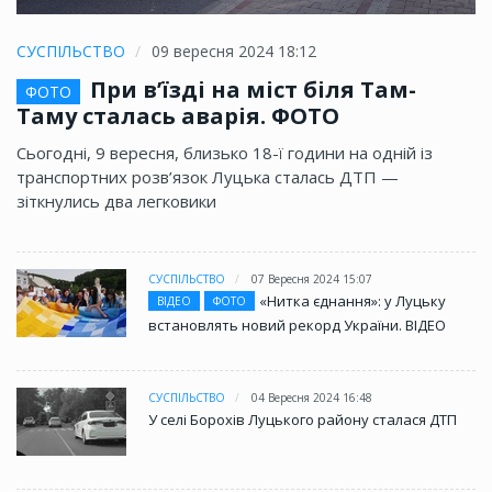
СУСПІЛЬСТВО
09 вересня 2024 18:12
При в’їзді на міст біля Там-
ФОТО
Таму сталась аварія. ФОТО
Сьогодні, 9 вересня, близько 18-ї години на одній із
транспортних розв’язок Луцька сталась ДТП —
зіткнулись два легковики
СУСПІЛЬСТВО
07 Вересня 2024 15:07
«Нитка єднання»: у Луцьку
ВІДЕО
ФОТО
встановлять новий рекорд України. ВІДЕО
СУСПІЛЬСТВО
04 Вересня 2024 16:48
У селі Борохів Луцького району сталася ДТП