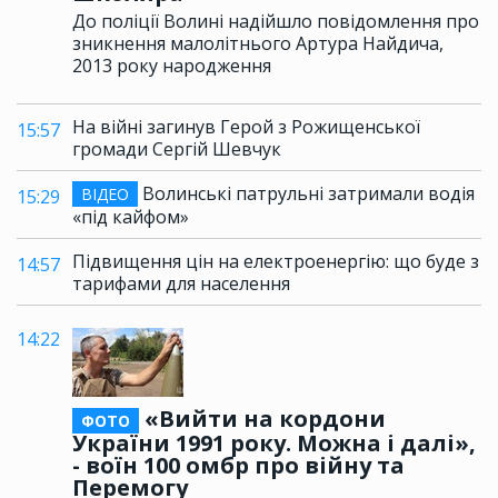
До поліції Волині надійшло повідомлення про
зникнення малолітнього Артура Найдича,
2013 року народження
На війні загинув Герой з Рожищенської
15:57
громади Сергій Шевчук
Волинські патрульні затримали водія
ВІДЕО
15:29
«під кайфом»
Підвищення цін на електроенергію: що буде з
14:57
тарифами для населення
14:22
«Вийти на кордони
ФОТО
України 1991 року. Можна і далі»,
- воїн 100 омбр про війну та
Перемогу