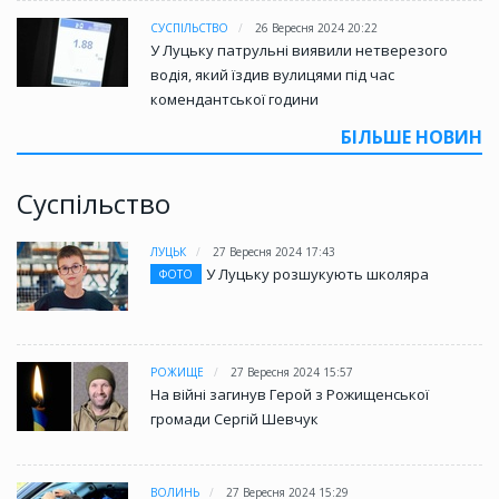
СУСПІЛЬСТВО
26 Вересня 2024 20:22
У Луцьку патрульні виявили нетверезого
водія, який їздив вулицями під час
комендантської години
БІЛЬШЕ НОВИН
Суспільство
ЛУЦЬК
27 Вересня 2024 17:43
У Луцьку розшукують школяра
ФОТО
РОЖИЩЕ
27 Вересня 2024 15:57
На війні загинув Герой з Рожищенської
громади Сергій Шевчук
ВОЛИНЬ
27 Вересня 2024 15:29