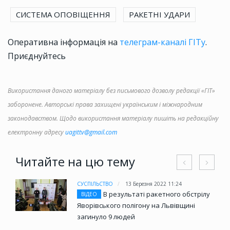
СИСТЕМА ОПОВІЩЕННЯ
РАКЕТНІ УДАРИ
Оперативна інформація на
телеграм-каналі ГІТу
.
Приєднуйтесь
Використання даного матеріалу без письмового дозволу редакції «ГІТ»
заборонене. Авторські права захищені українським і міжнародним
законодавством. Щодо використання матеріалу пишіть на редакційну
електронну адресу
uagittv@gmail.com
Читайте на цю тему
СУСПІЛЬСТВО
13 Березня 2022 11:24
В результаті ракетного обстрілу
ВІДЕО
Яворівського полігону на Львівщині
загинуло 9 людей