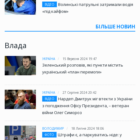
Волинські патрульні затримали водія
ВІДЕО
«під кайфом»
БІЛЬШЕ НОВИН
Влада
УКРАЇНА
15 Вересня 2024 19:47
Зеленський розповів, які пункти містить
український «план перемоги»
УКРАЇНА
27 Серпня 2024 20:42
Нардеп Дмитрук міг втекти з України
ВІДЕО
з погодження Офісу Президента, – ветеран
війни Олег Симороз
ВОЛОДИМИР
18 Липня 2024 18:06
Штрафи є, а паркуватись ніде: у
ФОТО