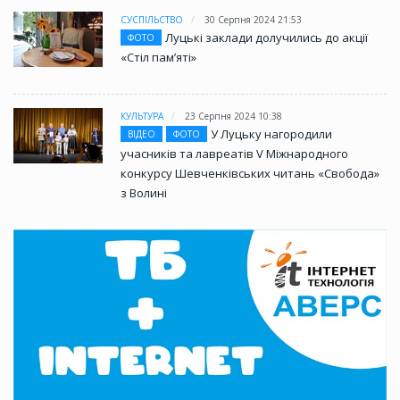
СУСПІЛЬСТВО
30 Серпня 2024 21:53
Луцькі заклади долучились до акції
ФОТО
«Стіл памʼяті»
КУЛЬТУРА
23 Серпня 2024 10:38
У Луцьку нагородили
ВІДЕО
ФОТО
учасників та лавреатів V Міжнародного
конкурсу Шевченківських читань «Свобода»
з Волині