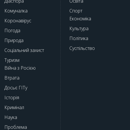
Діаспора
Освіта
Комуналка
Спорт
Економіка
Коронавірус
Культура
Погода
Політика
Природа
Суспільство
Соціальний захист
Туризм
Війна з Росією
Втрата
Досьє ГІТу
Історія
Кримінал
Наука
Проблема