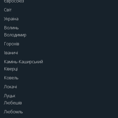
Євросоюз
Світ
Україна
Волинь
Володимир
Горохів
Іваничі
Камінь-Каширський
Ківерці
Ковель
Локачі
Луцьк
Любешів
Любомль