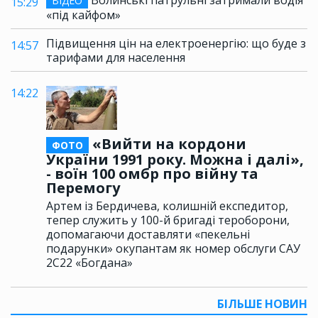
ВІДЕО
15:29
«під кайфом»
Підвищення цін на електроенергію: що буде з
14:57
тарифами для населення
14:22
«Вийти на кордони
ФОТО
України 1991 року. Можна і далі»,
- воїн 100 омбр про війну та
Перемогу
Артем із Бердичева, колишній експедитор,
тепер служить у 100-й бригаді тероборони,
допомагаючи доставляти «пекельні
подарунки» окупантам як номер обслуги САУ
2С22 «Богдана»
БІЛЬШЕ НОВИН