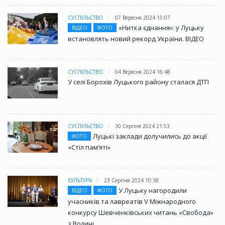
СУСПІЛЬСТВО
07 Вересня 2024 15:07
«Нитка єднання»: у Луцьку
ВІДЕО
ФОТО
встановлять новий рекорд України. ВІДЕО
СУСПІЛЬСТВО
04 Вересня 2024 16:48
У селі Борохів Луцького району сталася ДТП
СУСПІЛЬСТВО
30 Серпня 2024 21:53
Луцькі заклади долучились до акції
ФОТО
«Стіл памʼяті»
КУЛЬТУРА
23 Серпня 2024 10:38
У Луцьку нагородили
ВІДЕО
ФОТО
учасників та лавреатів V Міжнародного
конкурсу Шевченківських читань «Свобода»
з Волині