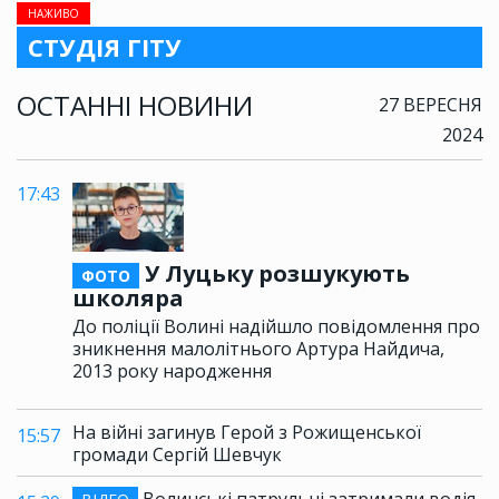
НАЖИВО
СТУДІЯ ГІТУ
ОСТАННІ НОВИНИ
27 ВЕРЕСНЯ
2024
17:43
У Луцьку розшукують
ФОТО
школяра
До поліції Волині надійшло повідомлення про
зникнення малолітнього Артура Найдича,
2013 року народження
На війні загинув Герой з Рожищенської
15:57
громади Сергій Шевчук
Волинські патрульні затримали водія