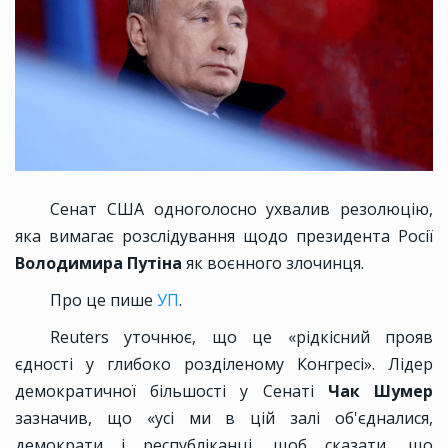
Сенат США одноголосно ухвалив резолюцію,
яка вимагає розслідування щодо президента Росії
Володимира Путіна
як воєнного злочинця.
Про це пише
УП
.
Reuters уточнює, що це «рідкісний прояв
єдності у глибоко розділеному Конгресі». Лідер
демократичної більшості у Сенаті
Чак Шумер
зазначив, що «усі ми в цій залі об'єдналися,
демократи і республіканці, щоб сказати, що