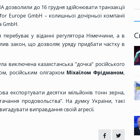
 дозволили до 16 грудня здійснювати транзакції
 for Europe GmbH – колишньої дочірньої компанії
a GmbH.
С
я перебуває у віданні регулятора Німеччини, а в
лив закон, що дозволяє уряду придбати частку в
була виключена казахстанська "дочка" російського
ком, російським олігархом
Міхаїлом Фрідманом
,
ова експортувати десятки мільйонів тонн зерна,
ачання продовольства". На думку України, такі
игадувати виправдання своїй агресії.