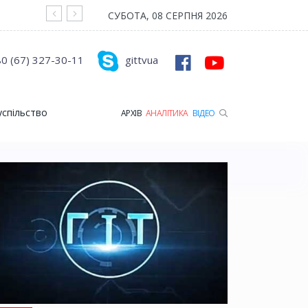
На війні загинув Герой з Рожищенської гр
СУБОТА, 08 СЕРПНЯ 2026
0 (67) 327-30-11
gittvua
успільство
АРХІВ
АНАЛІТИКА
ВІДЕО