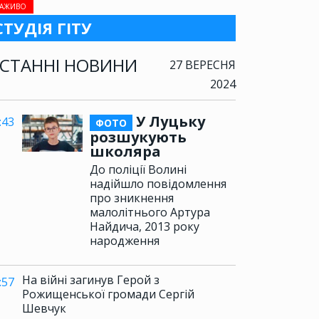
АЖИВО
СТУДІЯ ГІТУ
СТАННІ НОВИНИ
27 ВЕРЕСНЯ
2024
У Луцьку
:43
ФОТО
розшукують
школяра
До поліції Волині
надійшло повідомлення
про зникнення
малолітнього Артура
Найдича, 2013 року
народження
На війні загинув Герой з
:57
Рожищенської громади Сергій
Шевчук