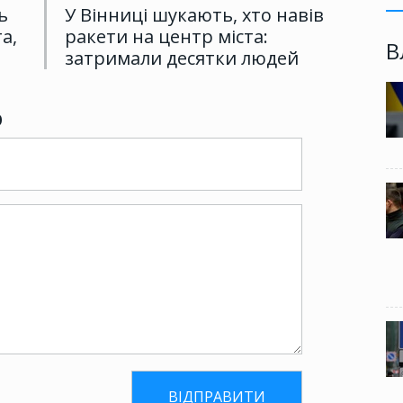
ь
У Вінниці шукають, хто навів
а,
ракети на центр міста:
В
затримали десятки людей
р