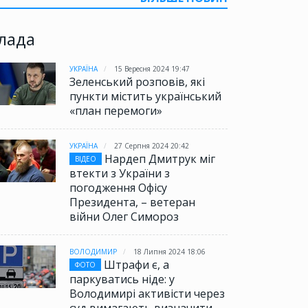
лада
УКРАЇНА
15 Вересня 2024 19:47
Зеленський розповів, які
пункти містить український
«план перемоги»
УКРАЇНА
27 Серпня 2024 20:42
Нардеп Дмитрук міг
ВІДЕО
втекти з України з
погодження Офісу
Президента, – ветеран
війни Олег Симороз
ВОЛОДИМИР
18 Липня 2024 18:06
Штрафи є, а
ФОТО
паркуватись ніде: у
Володимирі активісти через
суд вимагають визначити