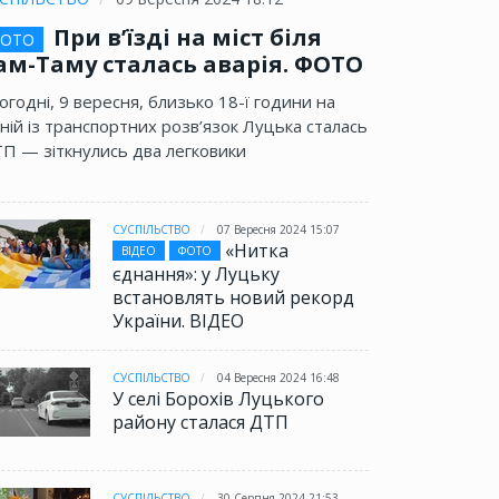
При в’їзді на міст біля
ОТО
ам-Таму сталась аварія. ФОТО
огодні, 9 вересня, близько 18-ї години на
ній із транспортних розв’язок Луцька сталась
П — зіткнулись два легковики
СУСПІЛЬСТВО
07 Вересня 2024 15:07
«Нитка
ВІДЕО
ФОТО
єднання»: у Луцьку
встановлять новий рекорд
України. ВІДЕО
СУСПІЛЬСТВО
04 Вересня 2024 16:48
У селі Борохів Луцького
району сталася ДТП
СУСПІЛЬСТВО
30 Серпня 2024 21:53