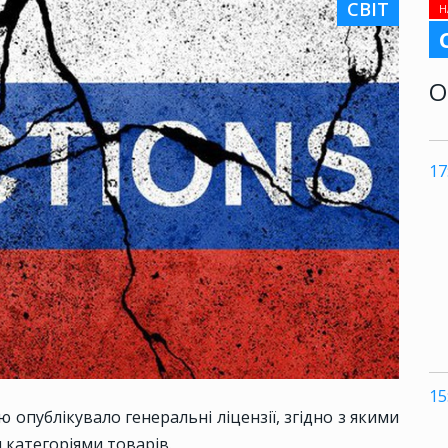
СВІТ
Н
О
17
15
 опублікувало генеральні ліцензії, згідно з якими
 категоріями товарів.