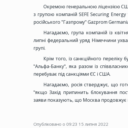
Окремою генеральною ліцензією США
з групою компаній SEFE Securing Energy
російського "Газпрому" Gazprom Germani
Нагадаємо, група компаній із квітн
липні федеральний уряд Німеччини ухва
групі.
Крім того, із санкційного переліку 
"Альфа-Банку", яка разом із співвласни
перебуває під санкціями ЄС і США.
Нагадаємо, росія стверджує, що гот
"якщо Захід припинить блокування пост
заяви показують, що Москва продовжує в
Опубліковано о 09:23
15 липня 2022