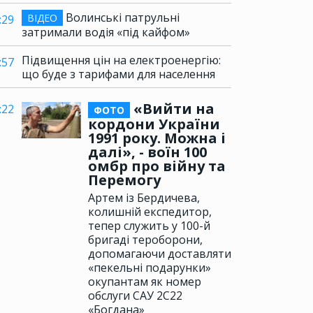
Волинські патрульні
ВІДЕО
:29
затримали водія «під кайфом»
Підвищення цін на електроенергію:
:57
що буде з тарифами для населення
«Вийти на
:22
ФОТО
кордони України
1991 року. Можна і
далі», - воїн 100
омбр про війну та
Перемогу
Артем із Бердичева,
колишній експедитор,
тепер служить у 100-й
бригаді тероборони,
допомагаючи доставляти
«пекельні подарунки»
окупантам як номер
обслуги САУ 2С22
«Богдана»