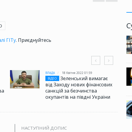
С
Ю
лі ГІТу
. Приєднуйтесь
ВЛАДА
18 Квітня 2022 01:59
Зеленський вимагає
ВІДЕО
від Заходу нових фінансових
ва
санкцій за безчинства
окупантів на півдні України
НАСТУПНИЙ ДОПИС