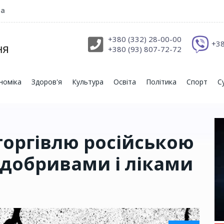
ра
+380 (332) 28-00-00
+38
+380 (93) 807-72-72
номіка
Здоров'я
Культура
Освіта
Політика
Спорт
С
оргівлю російською
 добривами і ліками