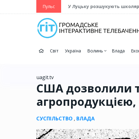
ійну та Перемогу
Пульс
У Луцьку розшукують школя
Світ
Україна
Волинь
Влада
Еко
uagit.tv
США дозволили т
агропродукцією,
СУСПІЛЬСТВО
,
ВЛАДА