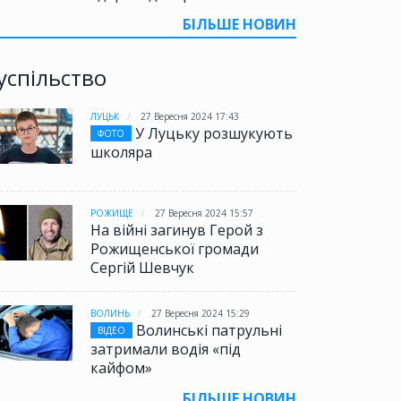
БІЛЬШЕ НОВИН
успільство
ЛУЦЬК
27 Вересня 2024 17:43
У Луцьку розшукують
ФОТО
школяра
РОЖИЩЕ
27 Вересня 2024 15:57
ВЛАДА
17 Квітня 2022 20:55
СУСПІЛ
На війні загинув Герой з
«Україна має отримати те,
Євро
Рожищенської громади
що їй потрібно, щоб
відп
Сергій Шевчук
захищатися», – президент
осно
Єврокомісії
членс
ВОЛИНЬ
27 Вересня 2024 15:29
Волинські патрульні
ВІДЕО
затримали водія «під
кайфом»
БІЛЬШЕ НОВИН