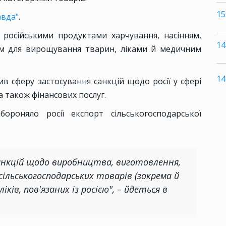
15
авда"
.
російськими продуктами харчування, насінням,
14
м для вирощування тварин, ліками й медичним
14
 сферу застосування санкцій щодо росії у сфері
а також фінансових послуг.
ороняло росії експорт сільськогосподарської
анкцій щодо виробництва, виготовлення,
льськогосподарських товарів (зокрема й
ків, пов'язаних із росією", – йдеться в