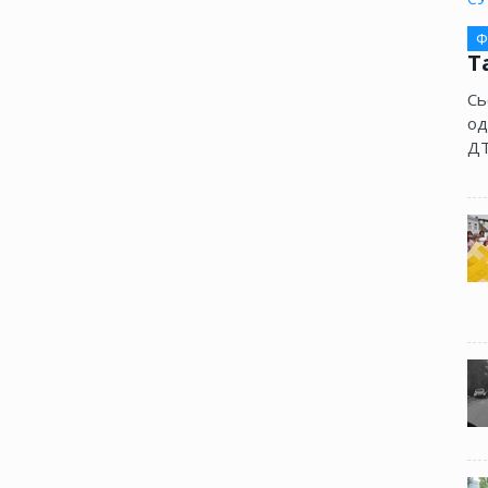
Ф
Т
Сь
од
ДТ