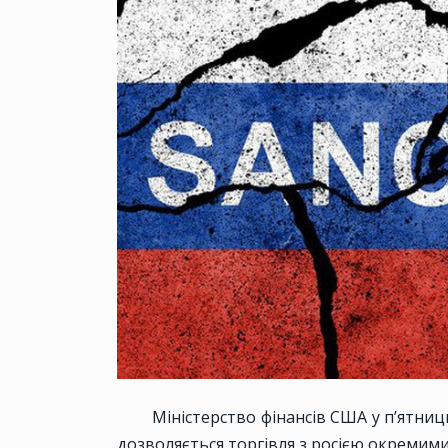
Міністерство фінансів США у п’ятницю
дозволяється торгівля з росією окремими