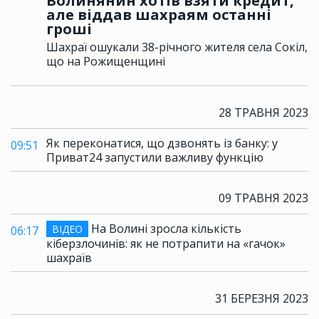
Волинянин хотів взяти кредит,
але віддав шахраям останні
гроші
Шахраї ошукали 38-річного жителя села Сокіл,
що на Рожищенщині
28 ТРАВНЯ 2023
Як переконатися, що дзвонять із банку: у
09:51
Приват24 запустили важливу функцію
09 ТРАВНЯ 2023
На Волині зросла кількість
ВІДЕО
06:17
кіберзлочинів: як не потрапити на «гачок»
шахраїв
31 БЕРЕЗНЯ 2023