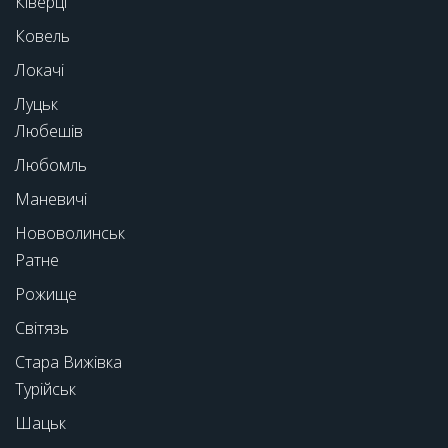
Ківерці
Ковель
Локачі
Луцьк
Любешів
Любомль
Маневичі
Нововолинськ
Ратне
Рожище
Світязь
Стара Вижівка
Турійськ
Шацьк