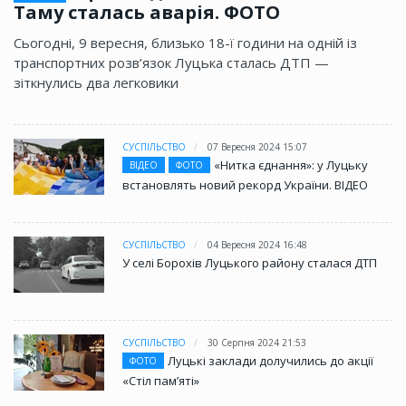
Таму сталась аварія. ФОТО
Сьогодні, 9 вересня, близько 18-ї години на одній із
транспортних розв’язок Луцька сталась ДТП —
зіткнулись два легковики
СУСПІЛЬСТВО
07 Вересня 2024 15:07
«Нитка єднання»: у Луцьку
ВІДЕО
ФОТО
встановлять новий рекорд України. ВІДЕО
СУСПІЛЬСТВО
04 Вересня 2024 16:48
У селі Борохів Луцького району сталася ДТП
СУСПІЛЬСТВО
30 Серпня 2024 21:53
Луцькі заклади долучились до акції
ФОТО
«Стіл памʼяті»