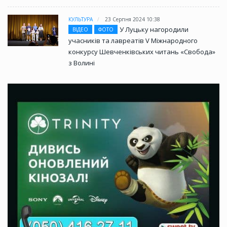
КУЛЬТУРА
23 Серпня 2024 10:38
У Луцьку нагородили
ВІДЕО
ФОТО
учасників та лавреатів V Міжнародного
конкурсу Шевченківських читань «Свобода»
з Волині