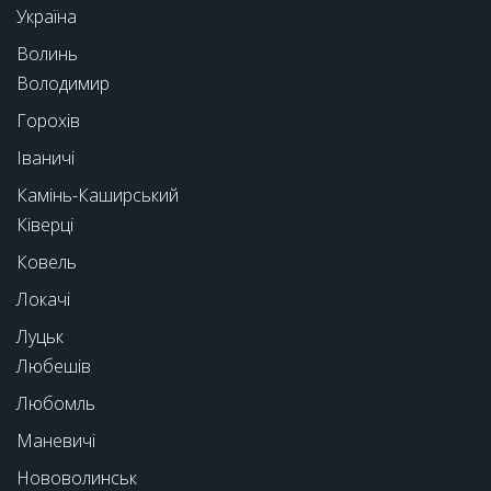
Україна
Волинь
Володимир
Горохів
Іваничі
Камінь-Каширський
Ківерці
Ковель
Локачі
Луцьк
Любешів
Любомль
Маневичі
Нововолинськ