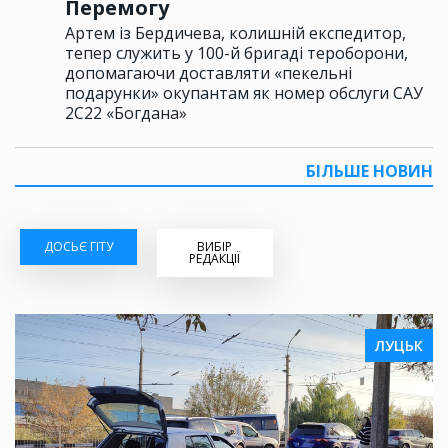
Перемогу
Артем із Бердичева, колишній експедитор,
тепер служить у 100-й бригаді тероборони,
допомагаючи доставляти «пекельні
подарунки» окупантам як номер обслуги САУ
2С22 «Богдана»
БІЛЬШЕ НОВИН
ДОСЬЄ ГІТУ
ВИБІР
РЕДАКЦІЇ
ЛУЦЬК