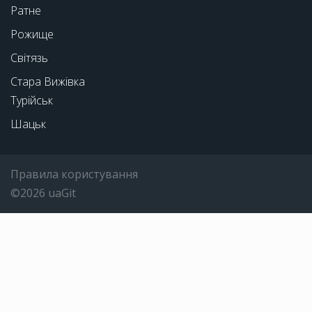
Ратне
Рожище
Світязь
Стара Вижівка
Турійськ
Шацьк
Правила користування
©2026 uaGit