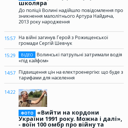
школяра
До поліції Волині надійшло повідомлення про
зникнення малолітнього Артура Найдича,
2013 року народження
На війні загинув Герой з Рожищенської
15:57
громади Сергій Шевчук
Волинські патрульні затримали водія
ВІДЕО
15:29
«під кайфом»
Підвищення цін на електроенергію: що буде з
14:57
тарифами для населення
14:22
«Вийти на кордони
ФОТО
України 1991 року. Можна і далі»,
- воїн 100 омбр про війну та