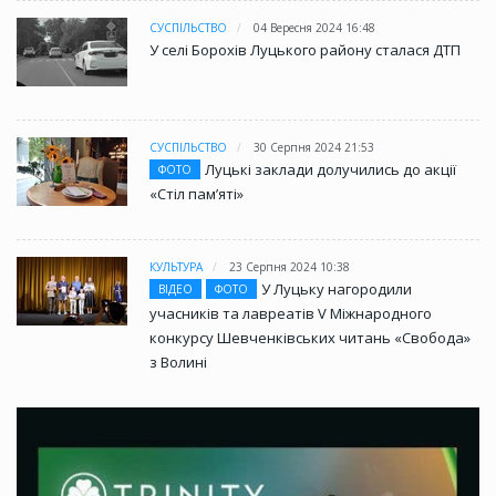
СУСПІЛЬСТВО
04 Вересня 2024 16:48
У селі Борохів Луцького району сталася ДТП
СУСПІЛЬСТВО
30 Серпня 2024 21:53
Луцькі заклади долучились до акції
ФОТО
«Стіл памʼяті»
КУЛЬТУРА
23 Серпня 2024 10:38
У Луцьку нагородили
ВІДЕО
ФОТО
учасників та лавреатів V Міжнародного
конкурсу Шевченківських читань «Свобода»
з Волині