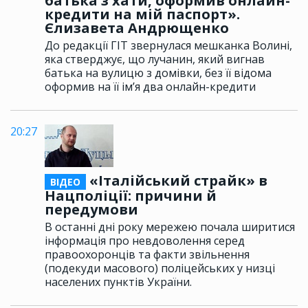
батька з хати, оформив онлайн-
кредити на мій паспорт».
Єлизавета Андрющенко
До редакції ГІТ звернулася мешканка Волині,
яка стверджує, що лучанин, який вигнав
батька на вулицю з домівки, без її відома
оформив на її ім’я два онлайн-кредити
20:27
«Італійський страйк» в
ВІДЕО
Нацполіції: причини й
передумови
В останні дні року мережею почала ширитися
інформація про невдоволення серед
правоохоронців та факти звільнення
(подекуди масового) поліцейських у низці
населених пунктів України.