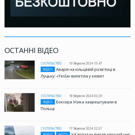
ОСТАННІ ВІДЕО
СУСПІЛЬСТВО
19 Вересня 2024 15:47
Аварія на кільцевій розв'язці в
ВІДЕО
Луцьку: «Tesla» вилетіла у кювет
СУСПІЛЬСТВО
18 Вересня 2024 02:29
Боксера Усика заарештували в
ВІДЕО
Польщі
СУСПІЛЬСТВО
17 Вересня 2024 22:57
У Карпатах випав перший сніг
ВІДЕО
ФОТО