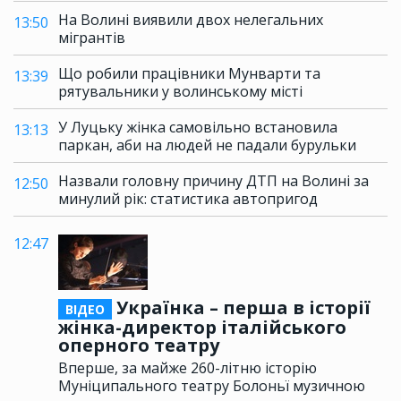
На Волині виявили двох нелегальних
13:50
мігрантів
Що робили працівники Мунварти та
13:39
рятувальники у волинському місті
У Луцьку жінка самовільно встановила
13:13
паркан, аби на людей не падали бурульки
Назвали головну причину ДТП на Волині за
12:50
минулий рік: статистика автопригод
12:47
Українка – перша в історії
ВІДЕО
жінка-директор італійського
оперного театру
Вперше, за майже 260-літню історію
Муніципального театру Болоньї музичною