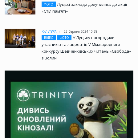
Луцькі заклади долучились до акції
ФОТО
«Стіл памʼяті»
КУЛЬТУРА
23 Серпня 2024 10:38
У Луцьку нагородили
ВІДЕО
ФОТО
учасників та лавреатів V Міжнародного
конкурсу Шевченківських читань «Свобода»
з Волині