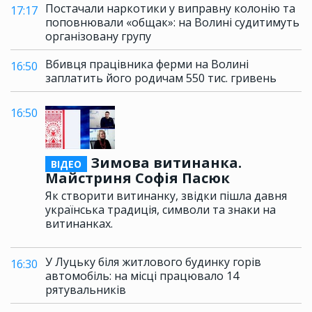
Постачали наркотики у виправну колонію та
17:17
поповнювали «общак»: на Волині судитимуть
організовану групу
Вбивця працівника ферми на Волині
16:50
заплатить його родичам 550 тис. гривень
16:50
Зимова витинанка.
ВІДЕО
Майстриня Софія Пасюк
Як створити витинанку, звідки пішла давня
українська традиція, символи та знаки на
витинанках.
У Луцьку біля житлового будинку горів
16:30
автомобіль: на місці працювало 14
рятувальників