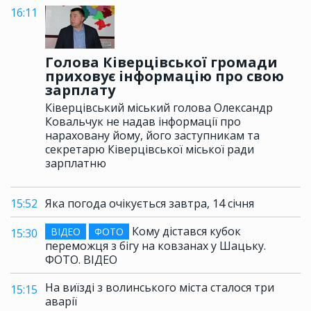
16:11
Голова Ківерцівської громади
приховує інформацію про свою
зарплату
Ківерцівський міський голова Олександр
Ковальчук не надав інформації про
нараховану йому, його заступникам та
секретарю Ківерцівської міської ради
зарплатню
15:52
Яка погода очікується завтра, 14 січня
Кому дістався кубок
ВІДЕО
ФОТО
15:30
переможця з бігу на ковзанах у Шацьку.
ФОТО. ВІДЕО
На виїзді з волинського міста сталося три
15:15
аварії