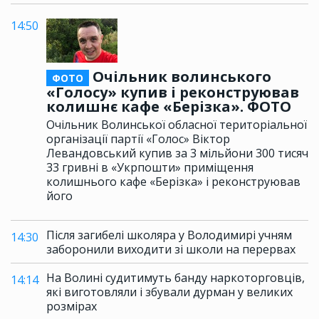
14:50
Очільник волинського
ФОТО
«Голосу» купив і реконструював
колишнє кафе «Берізка». ФОТО
Очільник Волинської обласної територіальної
організації партії «Голос» Віктор
Левандовський купив за 3 мільйони 300 тисяч
33 гривні в «Укрпошти» приміщення
колишнього кафе «Берізка» і реконструював
його
Після загибелі школяра у Володимирі учням
14:30
заборонили виходити зі школи на перервах
На Волині судитимуть банду наркоторговців,
14:14
які виготовляли і збували дурман у великих
розмірах