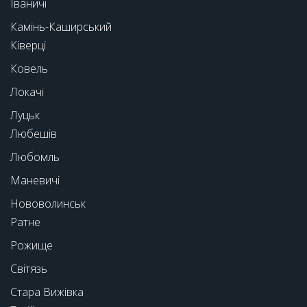
Іваничі
Камінь-Каширський
Ківерці
Ковель
Локачі
Луцьк
Любешів
Любомль
Маневичі
Нововолинськ
Ратне
Рожище
Світязь
Стара Вижівка