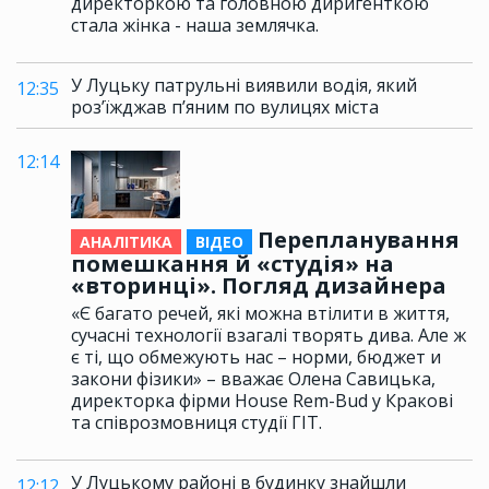
директоркою та головною диригенткою
стала жінка - наша землячка.
У Луцьку патрульні виявили водія, який
12:35
роз’їжджав п’яним по вулицях міста
12:14
Перепланування
АНАЛІТИКА
ВІДЕО
помешкання й «студія» на
«вторинці». Погляд дизайнера
«Є багато речей, які можна втілити в життя,
сучасні технології взагалі творять дива. Але ж
є ті, що обмежують нас – норми, бюджет и
закони фізики» – вважає Олена Савицька,
директорка фірми House Rem-Bud у Кракові
та співрозмовниця студії ГІТ.
У Луцькому районі в будинку знайшли
12:12