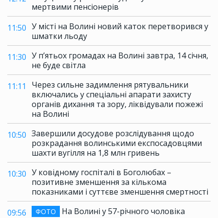
мертвими пенсіонерів
У місті на Волині новий каток перетворився у
11:50
шматки льоду
У п’ятьох громадах на Волині завтра, 14 січня,
11:30
не буде світла
Через сильне задимлення рятувальники
11:11
включались у спеціальні апарати захисту
органів дихання та зору, ліквідували пожежі
на Волині
Завершили досудове розслідування щодо
10:50
розкрадання волинськими експосадовцями
шахти вугілля на 1,8 млн гривень
У ковідному госпіталі в Боголюбах –
10:30
позитивне зменшення за кількома
показниками і суттєве зменшення смертності
На Волині у 57-річного чоловіка
ФОТО
09:56