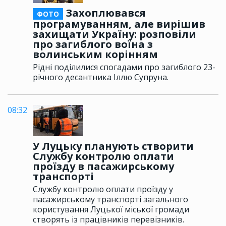
Захоплювався
ФОТО
програмуванням, але вирішив
захищати Україну: розповіли
про загиблого воїна з
волинським корінням
Рідні поділилися спогадами про загиблого 23-
річного десантника Іллю Супруна.
08:32
У Луцьку планують створити
Службу контролю оплати
проїзду в пасажирському
транспорті
Службу контролю оплати проїзду у
пасажирському транспорті загального
користування Луцької міської громади
створять із працівників перевізників.