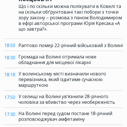
Що і по скільки можна полікувати в Ковелі та
на скільки обґрунтовані такі побори з точки
зору закону – розмова з паном Володимиром
в ефірі авторської програми Юрія Кресака «А
що завтра?».
18:50
Раптово помер 22-річний військовий з Волині
Громада на Волині отримала нове
18:30
обладнання для місцевої лікарні
У волинському місті визначили нового
18:18
перевізника, який їздитиме сучасною
маршруткою
У селищі на Волині ув’язнили 28-річного
17:50
чоловіка за вбивство через необережність
На Волині перед судом постане 18-річний
17:30
розповсюджувач амфетаміну