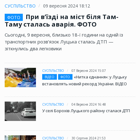
СУСПІЛЬСТВО
09 вересня 2024 18:12
При в’їзді на міст біля Там-
ФОТО
Таму сталась аварія. ФОТО
Сьогодні, 9 вересня, близько 18-ї години на одній із
транспортних розв’язок Луцька сталась ДТП —
зіткнулись два легковики
СУСПІЛЬСТВО
07 Вересня 2024 15:07
«Нитка єднання»: у Луцьку
ВІДЕО
ФОТО
встановлять новий рекорд України. ВІДЕО
СУСПІЛЬСТВО
04 Вересня 2024 16:48
У селі Борохів Луцького району сталася ДТП
СУСПІЛЬСТВО
30 Серпня 2024 21:53