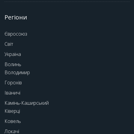
Регіони
Євросоюз
Світ
Україна
Волинь
Володимир
Горохів
Іваничі
Камінь-Каширський
Ківерці
Ковель
Локачі