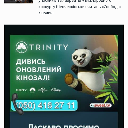
учасників та лавреатів V Міжнародного
конкурсу Шевченківських читань «Свобода»
з Волині