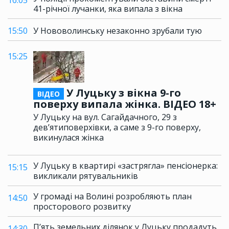
16:05
41-річної лучанки, яка випала з вікна
15:50
У Нововолинську незаконно зрубали тую
15:25
У Луцьку з вікна 9-го
ВІДЕО
поверху випала жінка. ВІДЕО 18+
У Луцьку на вул. Сагайдачного, 29 з
дев’ятиповерхівки, а саме з 9-го поверху,
викинулася жінка
У Луцьку в квартирі «застрягла» пенсіонерка:
15:15
викликали рятувальників
У громаді на Волині розробляють план
14:50
просторового розвитку
П’ять земельних ділянок у Луцьку продадуть
14:30