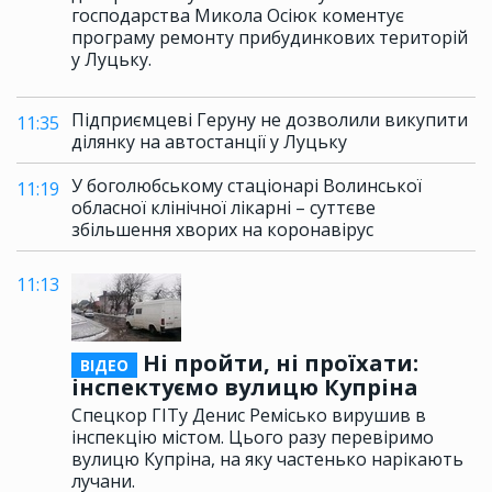
господарства Микола Осіюк коментує
програму ремонту прибудинкових територій
у Луцьку.
Підприємцеві Геруну не дозволили викупити
11:35
ділянку на автостанції у Луцьку
У боголюбському стаціонарі Волинської
11:19
обласної клінічної лікарні – суттєве
збільшення хворих на коронавірус
11:13
Ні пройти, ні проїхати:
ВІДЕО
інспектуємо вулицю Купріна
Спецкор ГІТу Денис Ремісько вирушив в
інспекцію містом. Цього разу перевіримо
вулицю Купріна, на яку частенько нарікають
лучани.