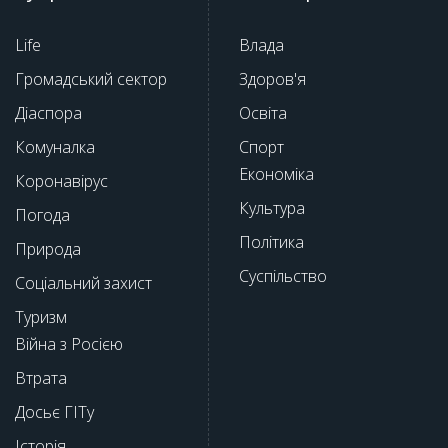
Life
Влада
Громадський сектор
Здоров'я
Діаспора
Освіта
Комуналка
Спорт
Економіка
Коронавірус
Культура
Погода
Політика
Природа
Суспільство
Соціальний захист
Туризм
Війна з Росією
Втрата
Досьє ГІТу
Історія