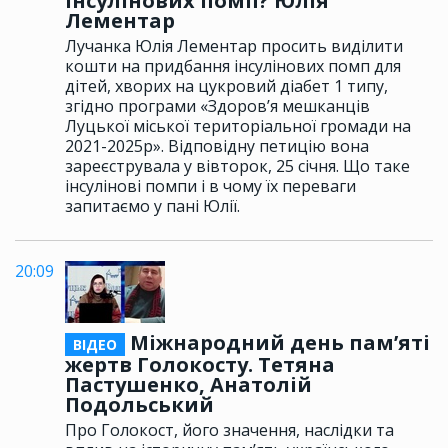
інсулінових помп? Юлія
Лементар
Лучанка Юлія Лементар просить виділити
кошти на придбання інсулінових помп для
дітей, хворих на цукровий діабет 1 типу,
згідно програми «Здоров’я мешканців
Луцької міської територіальної громади на
2021-2025р». Відповідну петицію вона
зареєструвала у вівторок, 25 січня. Що таке
інсулінові помпи і в чому їх переваги
запитаємо у пані Юлії.
20:09
Міжнародний день пам’яті
ВІДЕО
жертв Голокосту. Тетяна
Пастушенко, Анатолій
Подольський
Про Голокост, його значення, наслідки та