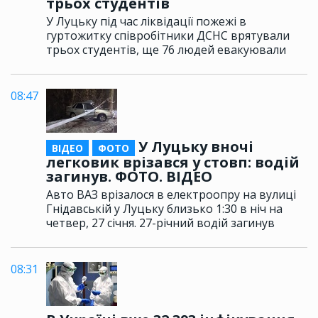
трьох студентів
У Луцьку під час ліквідації пожежі в
гуртожитку співробітники ДСНС врятували
трьох студентів, ще 76 людей евакуювали
08:47
У Луцьку вночі
ВІДЕО
ФОТО
легковик врізався у стовп: водій
загинув. ФОТО. ВІДЕО
Авто ВАЗ врізалося в електроопру на вулиці
Гнідавській у Луцьку близько 1:30 в ніч на
четвер, 27 січня. 27-річний водій загинув
08:31