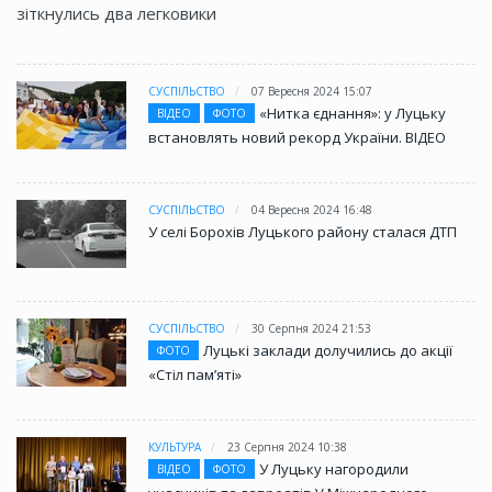
зіткнулись два легковики
СУСПІЛЬСТВО
07 Вересня 2024 15:07
«Нитка єднання»: у Луцьку
ВІДЕО
ФОТО
встановлять новий рекорд України. ВІДЕО
СУСПІЛЬСТВО
04 Вересня 2024 16:48
У селі Борохів Луцького району сталася ДТП
СУСПІЛЬСТВО
30 Серпня 2024 21:53
Луцькі заклади долучились до акції
ФОТО
«Стіл памʼяті»
КУЛЬТУРА
23 Серпня 2024 10:38
У Луцьку нагородили
ВІДЕО
ФОТО