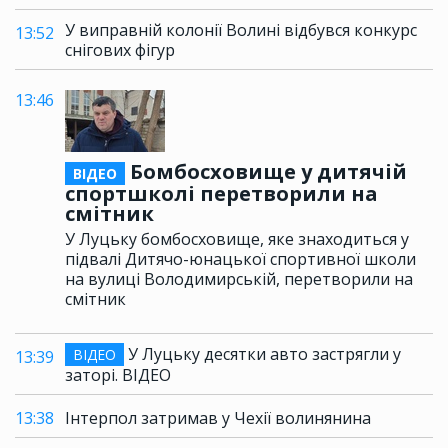
У виправній колонії Волині відбувся конкурс
13:52
снігових фігур
13:46
Бомбосховище у дитячій
ВІДЕО
спортшколі перетворили на
смітник
У Луцьку бомбосховище, яке знаходиться у
підвалі Дитячо-юнацької спортивної школи
на вулиці Володимирській, перетворили на
смітник
У Луцьку десятки авто застрягли у
ВІДЕО
13:39
заторі. ВІДЕО
13:38
Інтерпол затримав у Чехії волинянина