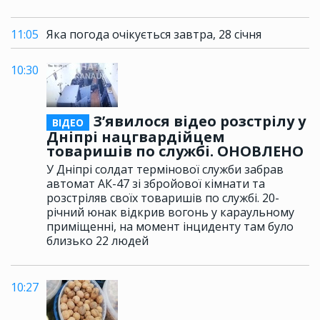
11:05
Яка погода очікується завтра, 28 січня
10:30
З’явилося відео розстрілу у
ВІДЕО
Дніпрі нацгвардійцем
товаришів по службі. ОНОВЛЕНО
У Дніпрі солдат термінової служби забрав
автомат АК-47 зі збройової кімнати та
розстріляв своїх товаришів по службі. 20-
річний юнак відкрив вогонь у караульному
приміщенні, на момент інциденту там було
близько 22 людей
10:27