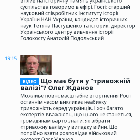
вплив на історичну пам’ять українського
суспільства говоримо в ефірі. Гості: старший
науковий співробітник Інституту історії
України НАН України, кандидат історичних
наук Тетяна Пастушенко та історик, директор
Українського центру вивчення історії
Голокосту Анатолій Подольський
19:15
Що має бути у "тривожній
ВІДЕО
валізі"? Олег Жданов
Можливе повномасштабне вторгнення Росії
останнім часом викликає неабияку
тривожність серед українців. І хоч багато
експертів вважають, що цього не станеться,
громадянам варто знати, як зібрати
«тривожну валізу» у випадку війни. Що
потрібно взяти розповідає військовий
експерт Олег Жданов