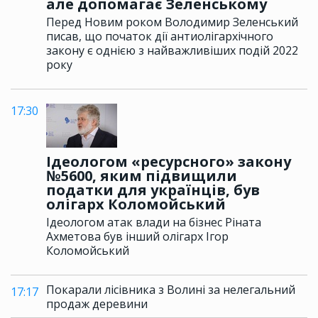
але допомагає Зеленському
Перед Новим роком Володимир Зеленський
писав, що початок дії антиолігархічного
закону є однією з найважливіших подій 2022
року
17:30
Ідеологом «ресурсного» закону
№5600, яким підвищили
податки для українців, був
олігарх Коломойський
Ідеологом атак влади на бізнес Ріната
Ахметова був інший олігарх Ігор
Коломойський
Покарали лісівника з Волині за нелегальний
17:17
продаж деревини