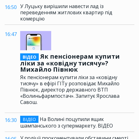
У Луцьку вирішили навести лад із
16:50
переведенням житлових квартир під
комерцію
16:47
Як пенсіонерам купити
ВІДЕО
ліки за «ковідну тисячу»?
Михайло Півнюк
Як пенсіонерам купити ліки за «ковідну
тисячу» в ефірі ГІТу розповідає Михайло
Півнюк, директор державного ВТП
«Волиньфармпостач». Запитує Ярослава
Савош.
На Волині поцупили ящик
ВІДЕО
16:30
шампанського з супермаркету. ВІДЕО
У поліції прокоментували обставини смерті