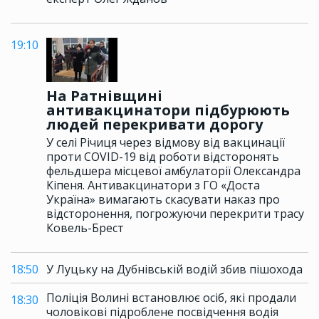
19:10
На Ратнівщині
антивакцинатори підбурюють
людей перекривати дорогу
У селі Річиця через відмову від вакцинації
проти COVID-19 від роботи відсторонять
фельдшера місцевої амбулаторії Олександра
Кіпеня. Антивакцинатори з ГО «Доста
Україна» вимагають скасувати наказ про
відсторонення, погрожуючи перекрити трасу
Ковель-Брест
18:50
У Луцьку на Дубнівській водій збив пішохода
Поліція Волині встановлює осіб, які продали
18:30
чоловікові підроблене посвідчення водія