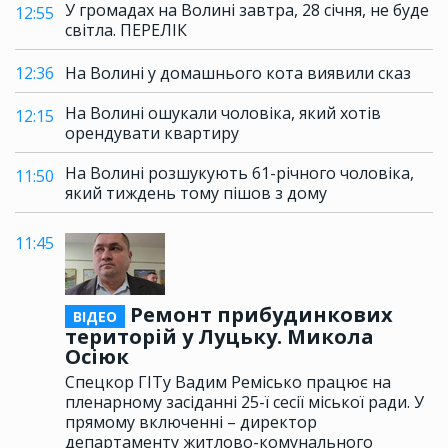
У громадах на Волині завтра, 28 січня, не буде
12:55
світла. ПЕРЕЛІК
12:36
На Волині у домашнього кота виявили сказ
На Волині ошукали чоловіка, який хотів
12:15
орендувати квартиру
На Волині розшукують 61-річного чоловіка,
11:50
який тиждень тому пішов з дому
11:45
Ремонт прибудинкових
ВІДЕО
територій у Луцьку. Микола
Осіюк
Спецкор ГІТу Вадим Ремісько працює на
пленарному засіданні 25-ї сесії міської ради. У
прямому включенні – директор
департаменту житлово-комунального