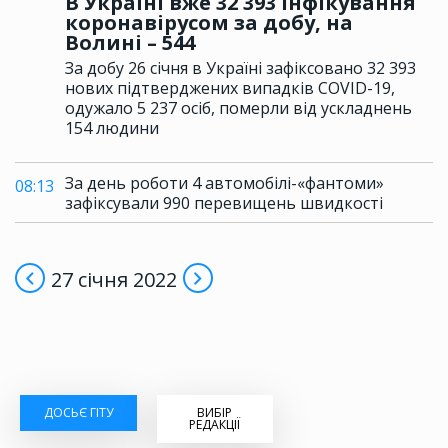
В Україні вже 32 393 інфікування
коронавірусом за добу, на
Волині – 544
За добу 26 січня в Україні зафіксовано 32 393
нових підтверджених випадків COVID-19,
одужало 5 237 осіб, померли від ускладнень
154 людини
За день роботи 4 автомобілі-«фантоми»
08:13
зафіксували 990 перевищень швидкості
27 січня 2022
ДОСЬЄ ГІТУ
ВИБІР
РЕДАКЦІЇ