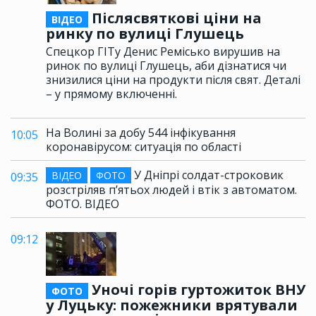
Післясвяткові ціни на
ВІДЕО
ринку по вулиці Глушець
Спецкор ГІТу Денис Ремісько вирушив на
ринок по вулиці Глушець, аби дізнатися чи
знизилися ціни на продукти після свят. Деталі
– у прямому включенні.
На Волині за добу 544 інфікування
10:05
коронавірусом: ситуація по області
У Дніпрі солдат-строковик
ВІДЕО
ФОТО
09:35
розстріляв п’ятьох людей і втік з автоматом.
ФОТО. ВІДЕО
09:12
Уночі горів гуртожиток ВНУ
ФОТО
у Луцьку: пожежники врятували