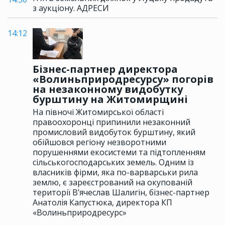
з аукціону. АДРЕСИ
14:12
Бізнес-партнер директора
«Волиньприродресурсу» погорів
на незаконному видобутку
бурштину на Житомирщині
На півночі Житомирської області
правоохоронці припинили незаконний
промисловий видобуток бурштину, який
обійшовся регіону незворотними
порушеннями екосистеми та підтопленням
сільськогосподарських земель. Одним із
власників фірми, яка по-варварськи рила
землю, є зареєстрований на окупованій
території В’ячеслав Шалигін, бізнес-партнер
Анатолія Капустюка, директора КП
«Волиньприродресурс»