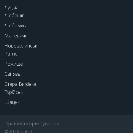
Луцьк
Любешів
Любомль
Маневичі
Нововолинськ
Ратне
Рожище
Світязь
Стара Вижівка
Турійськ
Шацьк
Правила користування
©2026 uaGit