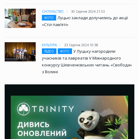
СУСПІЛЬСТВО
30 Серпня 2024 21:53
Луцькі заклади долучились до акції
ФОТО
«Стіл памʼяті»
КУЛЬТУРА
23 Серпня 2024 10:38
У Луцьку нагородили
ВІДЕО
ФОТО
учасників та лавреатів V Міжнародного
конкурсу Шевченківських читань «Свобода»
з Волині