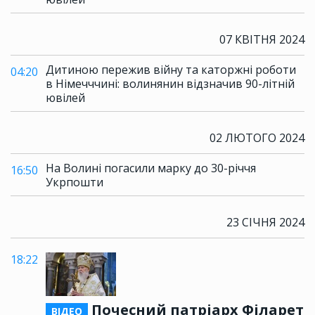
07 КВІТНЯ 2024
Дитиною пережив війну та каторжні роботи
04:20
в Німечччині: волинянин відзначив 90-літній
ювілей
02 ЛЮТОГО 2024
На Волині погасили марку до 30-річчя
16:50
Укрпошти
23 СІЧНЯ 2024
18:22
Почесний патріарх Філарет
ВІДЕО