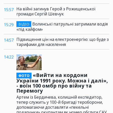
На війні загинув Герой з Рожищенської
15:57
громади Сергій Шевчук
Волинські патрульні затримали водія
ВІДЕО
15:29
«під кайфом»
Підвищення цін на електроенергію: що буде з
14:57
тарифами для населення
14:22
«Вийти на кордони
ФОТО
України 1991 року. Можна і далі»,
- воїн 100 омбр про війну та
Перемогу
Артем із Бердичева, колишній експедитор,
тепер служить у 100-й бригаді тероборони,
допомагаючи доставляти «пекельні
подарунки» окупантам як номер обслуги САУ