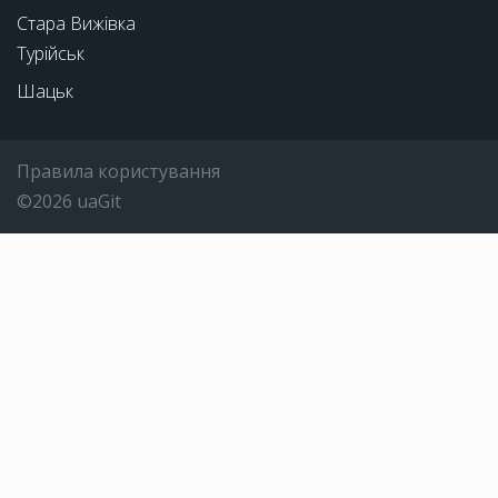
Стара Вижівка
Турійськ
Шацьк
Правила користування
©2026 uaGit