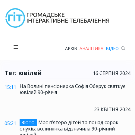
АРХІВ
АНАЛІТИКА
ВІДЕО
Тег: ювілей
16 СЕРПНЯ 2024
На Волині пенсіонерка Софія Оберук святкує
15:11
ювілей 90-річчя
23 КВІТНЯ 2024
Має п’ятеро дітей та понад сорок
ФОТО
05:21
онуків: волинянка відзначила 90-річний
ювілей