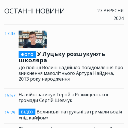
ОСТАННІ НОВИНИ
27 ВЕРЕСНЯ
2024
17:43
У Луцьку розшукують
ФОТО
школяра
До поліції Волині надійшло повідомлення про
зникнення малолітнього Артура Найдича,
2013 року народження
На війні загинув Герой з Рожищенської
15:57
громади Сергій Шевчук
Волинські патрульні затримали водія
ВІДЕО
15:29
«під кайфом»