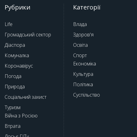
Рубрики
Категорії
Life
Влада
Громадський сектор
Здоров'я
Діаспора
Освіта
Комуналка
Спорт
Економіка
Коронавірус
Культура
Погода
Політика
Природа
Суспільство
Соціальний захист
Туризм
Війна з Росією
Втрата
Досьє ГІТу