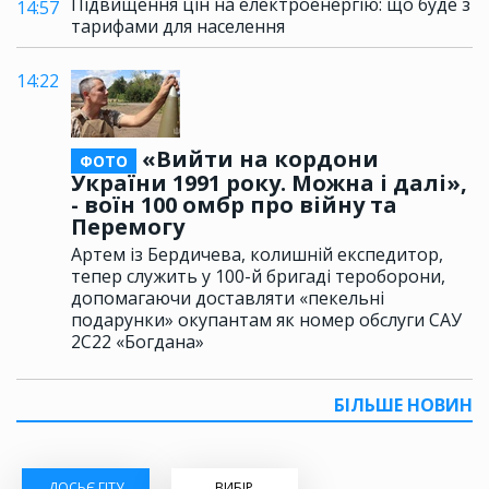
Підвищення цін на електроенергію: що буде з
14:57
тарифами для населення
14:22
«Вийти на кордони
ФОТО
України 1991 року. Можна і далі»,
- воїн 100 омбр про війну та
Перемогу
Артем із Бердичева, колишній експедитор,
тепер служить у 100-й бригаді тероборони,
допомагаючи доставляти «пекельні
подарунки» окупантам як номер обслуги САУ
2С22 «Богдана»
БІЛЬШЕ НОВИН
ДОСЬЄ ГІТУ
ВИБІР