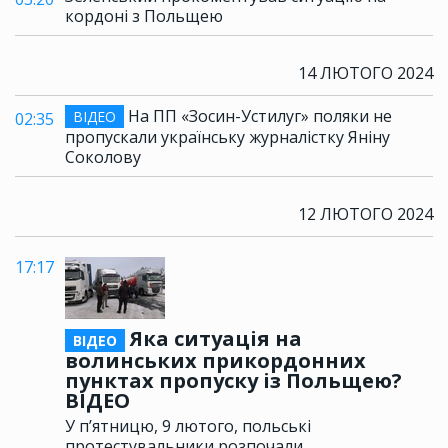
кордоні з Польщею
14 ЛЮТОГО 2024
На ПП «Зосин-Устилуг» поляки не
ВІДЕО
02:35
пропускали українську журналістку Яніну
Соколову
12 ЛЮТОГО 2024
17:17
Яка ситуація на
ВІДЕО
волинських прикордонних
пунктах пропуску із Польщею?
ВІДЕО
У п’ятницю, 9 лютого, польські
протестувальники розпочали