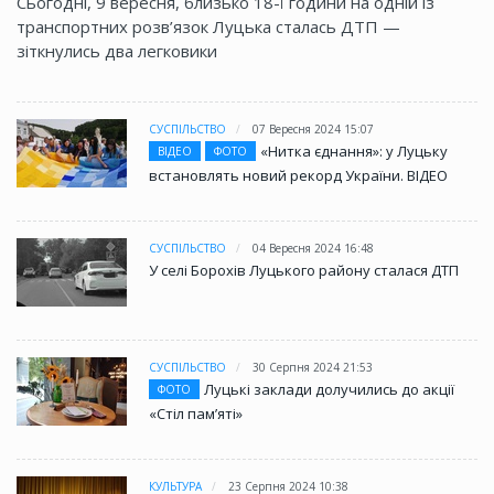
Сьогодні, 9 вересня, близько 18-ї години на одній із
транспортних розв’язок Луцька сталась ДТП —
зіткнулись два легковики
СУСПІЛЬСТВО
07 Вересня 2024 15:07
«Нитка єднання»: у Луцьку
ВІДЕО
ФОТО
встановлять новий рекорд України. ВІДЕО
СУСПІЛЬСТВО
04 Вересня 2024 16:48
У селі Борохів Луцького району сталася ДТП
СУСПІЛЬСТВО
30 Серпня 2024 21:53
Луцькі заклади долучились до акції
ФОТО
«Стіл памʼяті»
КУЛЬТУРА
23 Серпня 2024 10:38