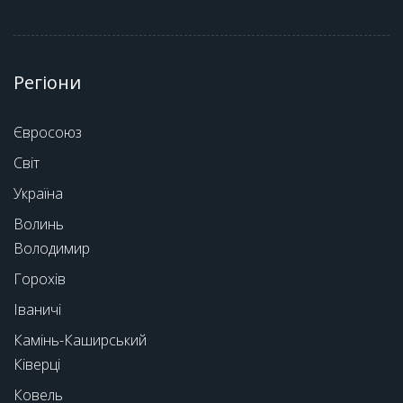
Регіони
Євросоюз
Світ
Україна
Волинь
Володимир
Горохів
Іваничі
Камінь-Каширський
Ківерці
Ковель