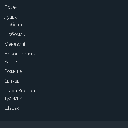
Локачі
Луцьк
Любешів
Любомль
Маневичі
Нововолинськ
Ратне
Рожище
Світязь
Стара Вижівка
Турійськ
Шацьк