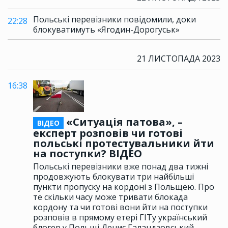
Польські перевізники повідомили, доки
22:28
блокуватимуть «Ягодин-Дорогуськ»
21 ЛИСТОПАДА 2023
16:38
«Ситуація патова», –
ВІДЕО
експерт розповів чи готові
польські протестувальники йти
на поступки? ВІДЕО
Польські перевізники вже понад два тижні
продовжують блокувати три найбільші
пункти пропуску на кордоні з Польщею. Про
те скільки часу може тривати блокада
кордону та чи готові вони йти на поступки
розповів в прямому етері ГІТу український
блогер у Польщі Денис Галандзовський