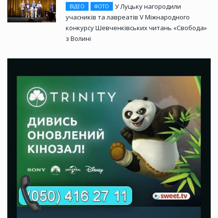
У Луцьку нагородили
ВІДЕО
ФОТО
учасників та лавреатів V Міжнародного
конкурсу Шевченківських читань «Свобода»
з Волині