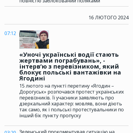
повністю заблокований поляками
16 ЛЮТОГО 2024
07:12
«Уночі українські водії стають
жертвами пограбувань», -
інтерв’ю з перевізником, який
блокує польські вантажівки на
Ягодині
15 лютого на пункті перетину «Ягодин –
Дорогуськ» розпочався протест українських
перевізників. Її учасники заявляють про
дзеркальний характер: мовляв, вони діють
так само, як і польські протестувальники по
інший бік пункту пропуску
Зеленський прокоментував ситуацію на
03:20