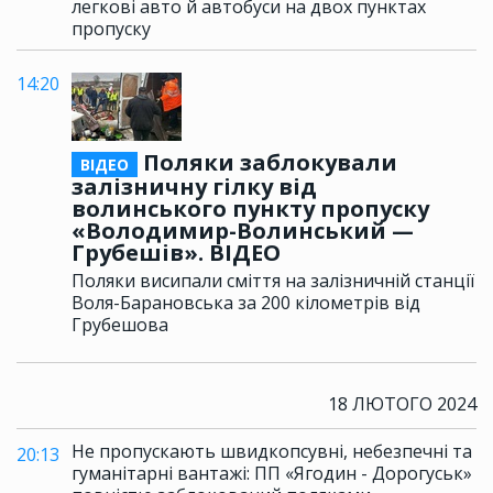
легкові авто й автобуси на двох пунктах
пропуску
14:20
Поляки заблокували
ВІДЕО
залізничну гілку від
волинського пункту пропуску
«Володимир-Волинський —
Грубешів». ВІДЕО
Поляки висипали сміття на залізничній станції
Воля-Барановська за 200 кілометрів від
Грубешова
18 ЛЮТОГО 2024
Не пропускають швидкопсувні, небезпечні та
20:13
гуманітарні вантажі: ПП «Ягодин - Дорогуськ»