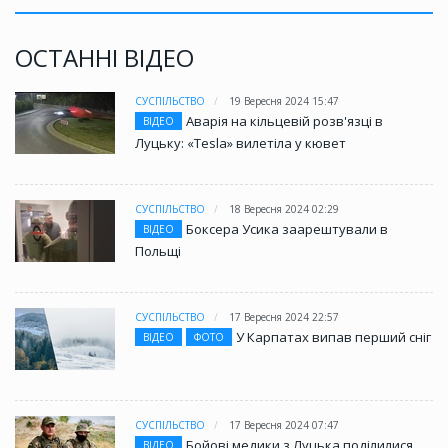
ОСТАННІ ВІДЕО
СУСПІЛЬСТВО
19 Вересня 2024 15:47
Аварія на кільцевій розв'язці в
ВІДЕО
Луцьку: «Tesla» вилетіла у кювет
СУСПІЛЬСТВО
18 Вересня 2024 02:29
Боксера Усика заарештували в
ВІДЕО
Польщі
СУСПІЛЬСТВО
17 Вересня 2024 22:57
У Карпатах випав перший сніг
ВІДЕО
ФОТО
СУСПІЛЬСТВО
17 Вересня 2024 07:47
Бойові медики з Луцька поділилися
ВІДЕО