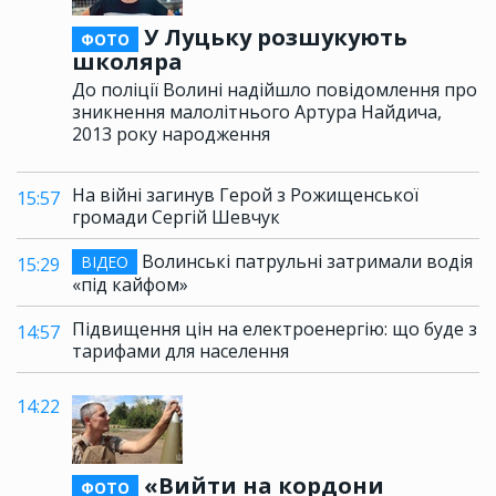
У Луцьку розшукують
ФОТО
школяра
До поліції Волині надійшло повідомлення про
зникнення малолітнього Артура Найдича,
2013 року народження
На війні загинув Герой з Рожищенської
15:57
громади Сергій Шевчук
Волинські патрульні затримали водія
ВІДЕО
15:29
«під кайфом»
Підвищення цін на електроенергію: що буде з
14:57
тарифами для населення
14:22
«Вийти на кордони
ФОТО