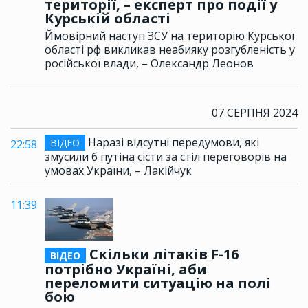
території, – експерт про події у
Курській області
Ймовірний наступ ЗСУ на територію Курської
області рф викликав неабияку розгубленість у
російської влади, – Олександр Леонов
07 СЕРПНЯ 2024
Наразі відсутні передумови, які
ВІДЕО
22:58
змусили б путіна сісти за стіл переговорів на
умовах України, – Лакійчук
11:39
Скільки літаків F-16
ВІДЕО
потрібно Україні, аби
переломити ситуацію на полі
бою