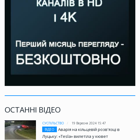
ОСТАННІ ВІДЕО
СУСПІЛЬСТВО
19 Вересня 2024 15:47
Аварія на кільцевій розв'язці в
ВІДЕО
Луцьку: «Tesla» вилетіла у кювет