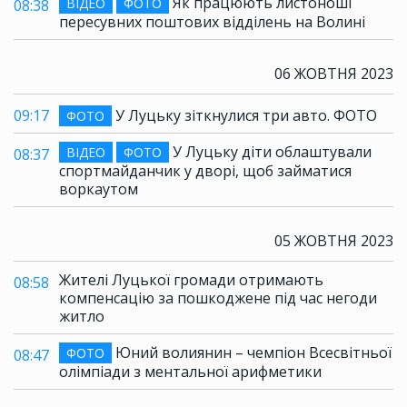
Як працюють листоноші
ВІДЕО
ФОТО
08:38
пересувних поштових відділень на Волині
06 ЖОВТНЯ 2023
09:17
У Луцьку зіткнулися три авто. ФОТО
ФОТО
У Луцьку діти облаштували
ВІДЕО
ФОТО
08:37
спортмайданчик у дворі, щоб займатися
воркаутом
05 ЖОВТНЯ 2023
Жителі Луцької громади отримають
08:58
компенсацію за пошкоджене під час негоди
житло
Юний волиянин – чемпіон Всесвітньої
ФОТО
08:47
олімпіади з ментальної арифметики