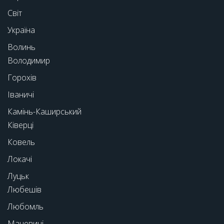
Світ
Україна
Волинь
Володимир
Горохів
Іваничі
Камінь-Каширський
Ківерці
Ковель
Локачі
Луцьк
Любешів
Любомль
Маневичі