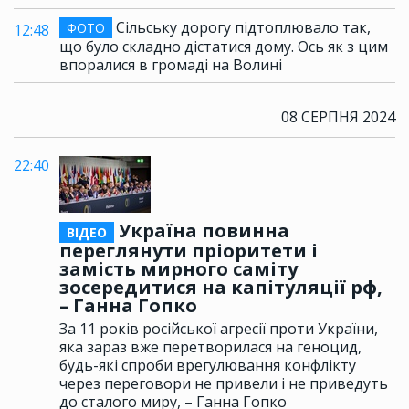
Сільську дорогу підтоплювало так,
ФОТО
12:48
що було складно дістатися дому. Ось як з цим
впоралися в громаді на Волині
08 СЕРПНЯ 2024
22:40
Україна повинна
ВІДЕО
переглянути пріоритети і
замість мирного саміту
зосередитися на капітуляції рф,
– Ганна Гопко
За 11 років російської агресії проти України,
яка зараз вже перетворилася на геноцид,
будь-які спроби врегулювання конфлікту
через переговори не привели і не приведуть
до сталого миру, – Ганна Гопко