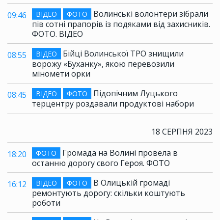
Волинські волонтери зібрали
ВІДЕО
ФОТО
09:46
пів сотні прапорів із подяками від захисників.
ФОТО. ВІДЕО
Бійці Волинської ТРО знищили
ВІДЕО
08:55
ворожу «Буханку», якою перевозили
міномети орки
Підопічним Луцького
ВІДЕО
ФОТО
08:45
терцентру роздавали продуктові набори
18 СЕРПНЯ 2023
Громада на Волині провела в
ФОТО
18:20
останню дорогу свого Героя. ФОТО
В Олицькій громаді
ВІДЕО
ФОТО
16:12
ремонтують дорогу: скільки коштують
роботи