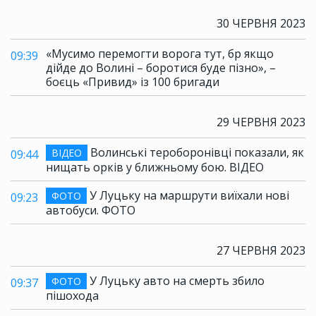
30 ЧЕРВНЯ 2023
«Мусимо перемогти ворога тут, бр якщо
09:39
дійде до Волині – боротися буде пізно», –
боєць «Привид» із 100 бригади
29 ЧЕРВНЯ 2023
Волинські тероборонівці показали, як
ВІДЕО
09:44
нищать орків у ближньому бою. ВІДЕО
У Луцьку на маршрути виїхали нові
ФОТО
09:23
автобуси. ФОТО
27 ЧЕРВНЯ 2023
У Луцьку авто на смерть збило
ФОТО
09:37
пішохода