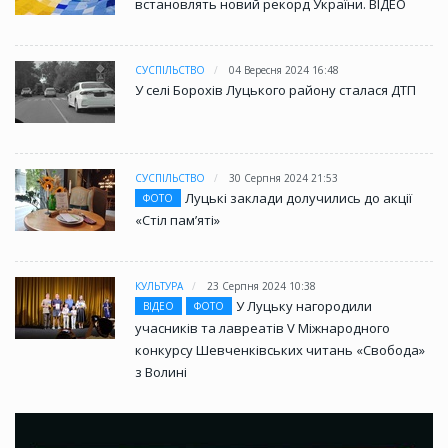
встановлять новий рекорд України. ВІДЕО
СУСПІЛЬСТВО
04 Вересня 2024 16:48
У селі Борохів Луцького району сталася ДТП
СУСПІЛЬСТВО
30 Серпня 2024 21:53
Луцькі заклади долучились до акції
ФОТО
«Стіл памʼяті»
КУЛЬТУРА
23 Серпня 2024 10:38
У Луцьку нагородили
ВІДЕО
ФОТО
учасників та лавреатів V Міжнародного
конкурсу Шевченківських читань «Свобода»
з Волині